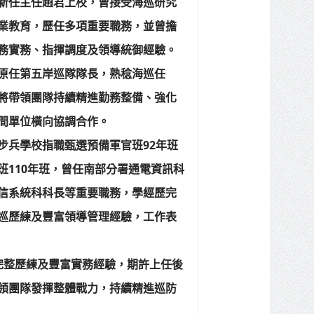
新任主任趙君上校，曾接受海巡研究
業教育，歷任多項重要職務，並曾擔
務實務、指揮調度及領導統御經驗。
原任第五岸巡隊隊長，熟稔海巡任
將帶領團隊持續精進勤務整備、強化
間單位橫向協調合作。
步兵學校指職甄選預備軍官班92年班
班110年班，曾任南部分署通電資訊科
信系統科科長等重要職務，學經歷完
巡歷練及豐富領導管理經驗，工作表
完整歷練及豐富實務經驗，期許上任後
領團隊發揮整體戰力，持續精進巡防