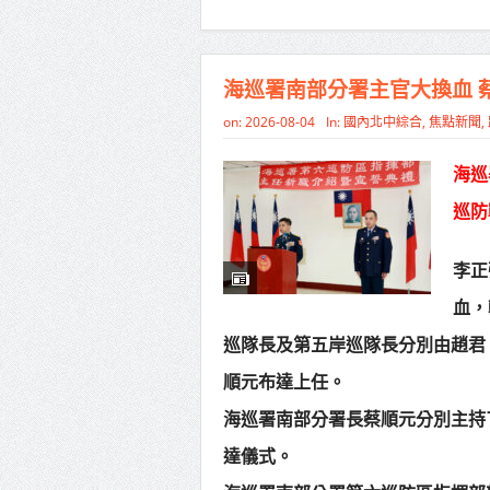
海巡署南部分署主官大換血 
on:
2026-08-04
In:
國內北中綜合
,
焦點新聞
,
海巡
巡防
李正
血，
巡隊長及第五岸巡隊長分別由趙君
順元布達上任。
海巡署南部分署長蔡順元分別主持
達儀式。