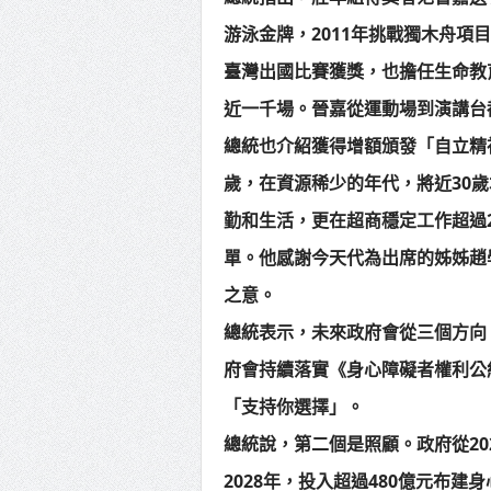
游泳金牌，2011年挑戰獨木舟項
臺灣出國比賽獲獎，也擔任生命教
近一千場。晉嘉從運動場到演講台
總統也介紹獲得增額頒發「自立精
歲，在資源稀少的年代，將近30
勤和生活，更在超商穩定工作超過2
單。他感謝今天代為出席的姊姊趙
之意。
總統表示，未來政府會從三個方向
府會持續落實《身心障礙者權利公
「支持你選擇」。
總統說，第二個是照顧。政府從20
2028年，投入超過480億元布