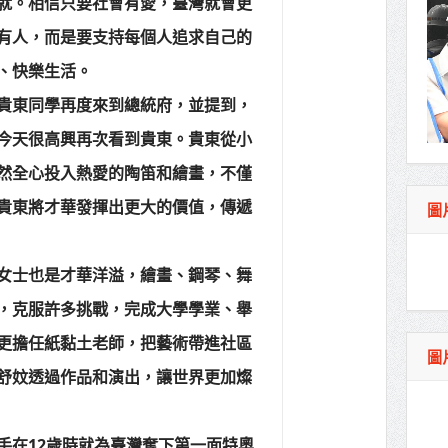
就。相信只要社會有愛，臺灣就會更
有人，而是要支持每個人追求自己的
、快樂生活。
貴東同學再度來到總統府，並提到，
今天很高興再次看到貴東。貴東從小
然全心投入熱愛的陶笛和繪畫，不僅
貴東將才華發揮出更大的價值，傳遞
圖
女士也是才華洋溢，繪畫、鋼琴、舞
，克服許多挑戰，完成大學學業、舉
更擔任紙黏土老師，把藝術帶進社區
圖
舒妏透過作品和演出，讓世界更加燦
手在12歲時就為臺灣奪下第一面特奧