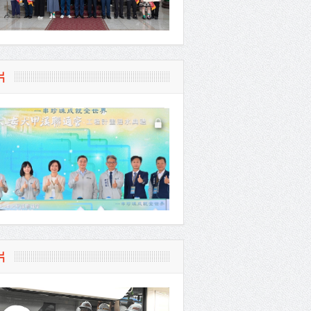
片
體系
片