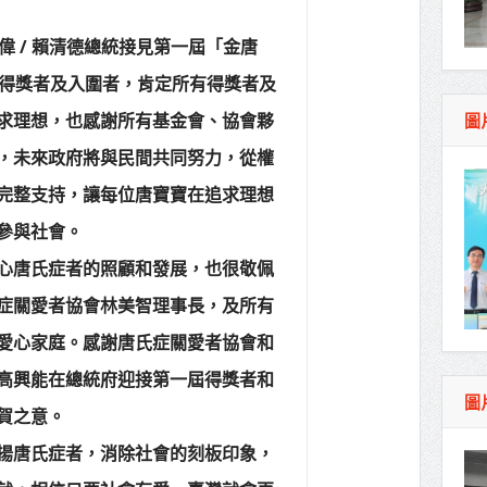
照山關帝廟全國國中小學書法比賽 圓滿落幕
偉 / 賴清德總統接見第一屆「金唐
總統主持將官晉任 期勉精進不對稱戰力
得獎者及入圍者，肯定所有得獎者及
再拋出「倒閣說」 喊推陳其邁組閣
求理想，也感謝所有基金會、協會夥
圖
肯定「金唐獎」得獎者及入圍者 允諾完善支持
，未來政府將與民間共同努力，從權
完整支持，讓每位唐寶寶在追求理想
參與社會。
心唐氏症者的照顧和發展，也很敬佩
症關愛者協會林美智理事長，及所有
愛心家庭。感謝唐氏症關愛者協會和
高興能在總統府迎接第一屆得獎者和
圖
賀之意。
揚唐氏症者，消除社會的刻板印象，