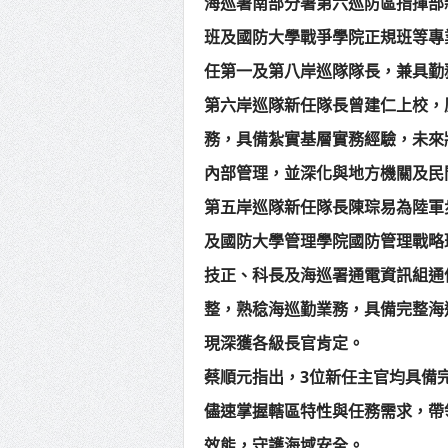
海巡署南部分署第六巡防區指揮部
班及國防大學戰爭學院正規班等專
任第一及第八岸巡隊隊長，兼具勤
第六岸巡隊新任隊長曾建仁上校，
務，具備紮實基層實務經驗，未來
內部管理，並深化與地方機關及民
第五岸巡隊新任隊長陳琮易為陸軍
及國防大學管理學院國防管理戰略
技正、科長及海巡署通電資訊組通
整，熟稔海巡勤業務，具備完整海
現深獲各級長官肯定。
蔡順元指出，3位新任主官均具備
儘速掌握轄區特性與任務需求，帶
效能，守護海域安全。