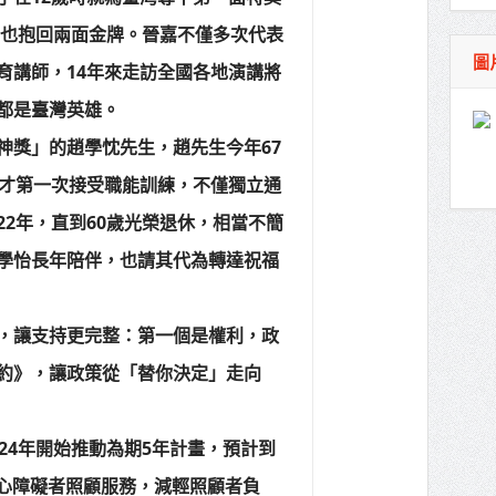
目也抱回兩面金牌。晉嘉不僅多次代表
圖
育講師，14年來走訪全國各地演講將
都是臺灣英雄。
神獎」的趙學忱先生，趙先生今年67
歲才第一次接受職能訓練，不僅獨立通
2年，直到60歲光榮退休，相當不簡
學怡長年陪伴，也請其代為轉達祝福
，讓支持更完整：第一個是權利，政
約》，讓政策從「替你決定」走向
24年開始推動為期5年計畫，預計到
建身心障礙者照顧服務，減輕照顧者負