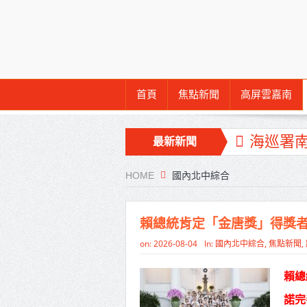
首頁
焦點新聞
高屏雲嘉南
海巡署
最新新聞
北市鮮奶
HOME
國內北中綜合
雙北合
高齡健康
賴總統肯定「金唐獎」得獎者
打鐵厝
on:
2026-08-04
In:
國內北中綜合
,
焦點新聞
,
高雄「
賴總
揭幕
諾完