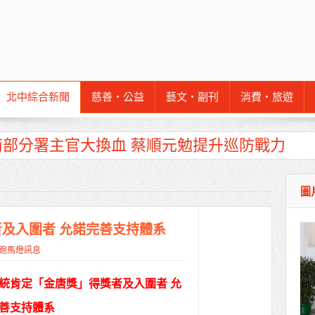
北中綜合新聞
慈善‧公益
藝文‧副刊
消費‧旅遊
南部分署主官大換血 蔡順元勉提升巡防戰力
週報再升級！8月31日補助擴大至國中生
圖
作里程碑！萬大線動態測試 侯友宜蔣萬安攜手
產業博覽會8/7盛大登場 新北形象館亮相
及入圍者 允諾完善支持體系
北側產業園區產業設施公共動土創造千個就業機
跑馬燈訊息
三民運動中心」市長陳其邁、運動部長李洋各界
統肯定「金唐獎」得獎者及入圍者 允
善支持體系