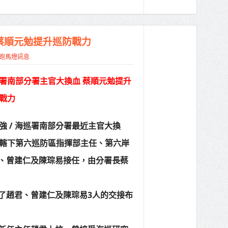
蔡順元勉提升巡防戰力
跑馬燈訊息
署南部分署主官大換血 蔡順元勉提升
戰力
強 / 海巡署南部分署最近主官大換
轄下第六巡防區指揮部主任、第六岸
、曾建仁及陳琮易接任，由分署長蔡
了趙君、曾建仁及陳琮易3人的交接布