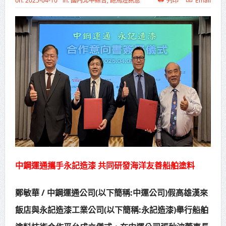
on:
2025-04-10
In:
國內北中綜合
,
跑馬燈訊息
列印
Email
高齡健康產業博覽會8/7盛大登場 新
北形象館亮相
打鐵厝北側產業園區產業設施公共
動土創造千個就業機會
高雄「三民運動中心」市長陳其
邁、運動部長李洋各界貴賓共同揭幕
高雄東照山關帝廟全國國中小學書
法比賽 圓滿落幕
賴清德總統主持將官晉任 期勉精進
中鋼運通攜手永記造漆 共同研發海洋友善船舶塗料
不對稱戰力
鄭敏華 / 中鋼運通公司(以下簡稱:中運公司)假高雄漢來
蔣萬安再拋出「倒閣說」 喊推陳其
飯店與永記造漆工業公司(以下簡稱:永記造漆)舉行船舶
邁組閣