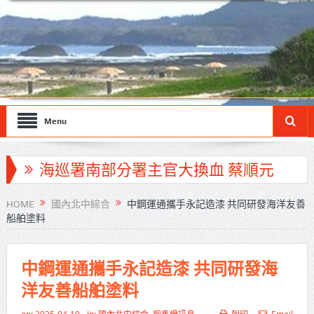
Menu
海巡署南部分署主官大換血 蔡順元
勉提升巡防戰力
HOME
國內北中綜合
中鋼運通攜手永記造漆 共同研發海洋友善
船舶塗料
北市鮮奶週報再升級！8月31日補助
擴大至國中生
中鋼運通攜手永記造漆 共同研發海
雙北合作里程碑！萬大線動態測試
洋友善船舶塗料
侯友宜蔣萬安攜手視察