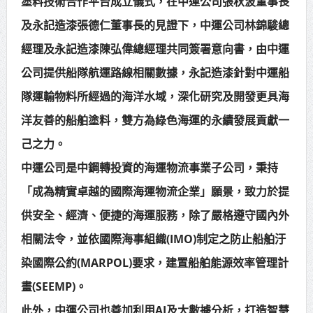
塗料技術合作平台成立儀式，在中運公司張秋波董事長
賴總統肯定「金唐獎」得獎者及入
及永記造漆張德仁董事長的見證下，中運公司林錦駿總
圍者 允諾完善支持體系
經理及永記造漆陳弘偉總經理共同簽署意向書，由中運
公司提供船隊航運路線相關數據，永記造漆針對中運船
隊運輸物料所經過的海洋水域，深化研究及開發更具海
洋友善的船舶塗料，雙方為綠色海運的永續發展貢獻一
己之力。
中運公司是中鋼轉投資的海運物流事業子公司，秉持
「成為精實卓越的國際海運物流企業」願景，致力於提
供安全、經濟、便捷的海運服務，除了嚴格遵守國內外
相關法令，並依國際海事組織(IMO)制定之防止船舶汙
染國際公約(MARPOL)要求，建置船舶能源效率管理計
畫(SEEMP)。
此外，中運公司也善加利用AI及大數據分析，打造智慧