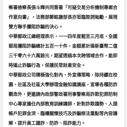
察署檢察長張斗輝共同簽署「可疑交易分析機制專案合
賴總統肯定「金唐獎」得獎者及入
作意向書」，法務部鄭銘謙部長亦蒞臨致詞勉勵，展現
圍者 允諾完善支持體系
雙方聯手攔阻詐騙的決心。
中華郵政江總經理表示，一一四年度截至三月底，全國
郵局攔阻詐騙總計五百一十件，金額累計達新臺幣二億
三千零六十六萬餘元，期望透過本次跨領域合作，能即
時遏止詐騙行為，保護民眾財產安全。
中華郵政公司積極強化對內、外宣傳策略，除持續在校
園、社區及社區大學辦理金融知識講座，宣導各種防詐
觀念外，更邀請內政部警政署刑事警察局詐欺犯罪防制
中心專家擔任內部教育訓練講師，針對詐欺趨勢、人頭
帳戶犯罪金流、臨櫃關懷技巧及詐騙修法重點等內容講
解，提升員工識詐、防詐、阻詐能力。