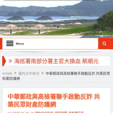
Menu
海巡署南部分署主官大換血 蔡順元
勉提升巡防戰力
HOME
國內北中綜合
中華郵政與高檢署聯手啟動反詐 共築民眾
財產防護網
北市鮮奶週報再升級！8月31日補助
擴大至國中生
中華郵政與高檢署聯手啟動反詐 共
雙北合作里程碑！萬大線動態測試
築民眾財產防護網
侯友宜蔣萬安攜手視察