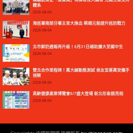
體系
2026-08-04
海巡署南部分署主官大換血 蔡順元勉提升巡防戰力
2026-08-04
北市鮮奶週報再升級！8月31日補助擴大至國中生
2026-08-04
雙北合作里程碑！萬大線動態測試 侯友宜蔣萬安攜手
視察
2026-08-04
高齡健康產業博覽會8/7盛大登場 新北形象館亮相
2026-08-04