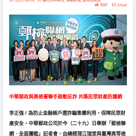
on:
2025-04-30
In:
國內北中綜合
,
焦點新聞
,
跑馬燈訊息
列印
Email
高齡健康產業博覽會8/7盛大登場 新
北形象館亮相
打鐵厝北側產業園區產業設施公共
動土創造千個就業機會
高雄「三民運動中心」市長陳其
邁、運動部長李洋各界貴賓共同揭幕
高雄東照山關帝廟全國國中小學書
法比賽 圓滿落幕
中華郵政與高檢署聯手啟動反詐 共築民眾財產防護網
賴清德總統主持將官晉任 期勉精進
不對稱戰力
李正強 / 為防止金融帳戶遭詐騙集團利用，保障民眾財
蔣萬安再拋出「倒閣說」 喊推陳其
產安全，中華郵政公司於今（二十九）日舉辦「郵檢聯
邁組閣
網．全面攔截」記者會，由總經理江瑞堂與臺灣高等檢