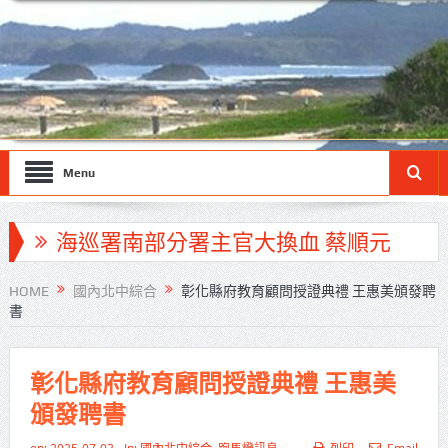
Menu
海巡署南部分署主官大換血 蔡順元
勉提升巡防戰力
HOME
國內北中綜合
彰化縣府教育顧問授證典禮 王惠美頒發聘
書
北市鮮奶週報再升級！8月31日補助
擴大至國中生
彰化縣府教育顧問授證典禮 王惠美
雙北合作里程碑！萬大線動態測試
頒發聘書
侯友宜蔣萬安攜手視察