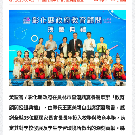
on:
2025-07-03
In:
國內北中綜合
,
跑馬燈訊息
列印
Email
高齡健康產業博覽會8/7盛大登場 新
北形象館亮相
打鐵厝北側產業園區產業設施公共
動土創造千個就業機會
高雄「三民運動中心」市長陳其
邁、運動部長李洋各界貴賓共同揭幕
高雄東照山關帝廟全國國中小學書
法比賽 圓滿落幕
黃聖智 / 彰化縣政府在員林市皇潮鼎宴餐廳舉辦「教育
賴清德總統主持將官晉任 期勉精進
顧問授證典禮」，由縣長王惠美親自出席頒發聘書，感
不對稱戰力
謝全縣35位歷屆家長會長長年投入校務與教育事務，肯
蔣萬安再拋出「倒閣說」 喊推陳其
定其對學校發展及學生學習環境所做出的深刻貢獻。縣
邁組閣