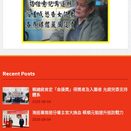
Recent Posts
賴總統肯定「金唐獎」得獎者及入圍者 允諾完善支持
體系
2026-08-04
海巡署南部分署主官大換血 蔡順元勉提升巡防戰力
2026-08-04