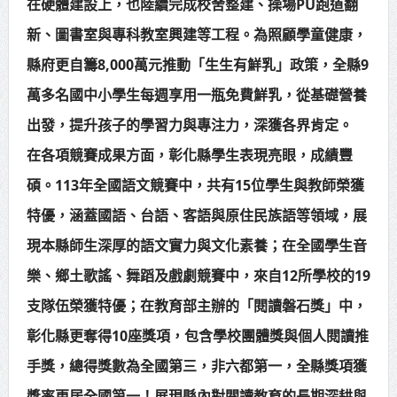
在硬體建設上，也陸續完成校舍整建、操場PU跑道翻
新、圖書室與專科教室興建等工程。為照顧學童健康，
縣府更自籌8,000萬元推動「生生有鮮乳」政策，全縣9
萬多名國中小學生每週享用一瓶免費鮮乳，從基礎營養
出發，提升孩子的學習力與專注力，深獲各界肯定。
在各項競賽成果方面，彰化縣學生表現亮眼，成績豐
碩。113年全國語文競賽中，共有15位學生與教師榮獲
特優，涵蓋國語、台語、客語與原住民族語等領域，展
現本縣師生深厚的語文實力與文化素養；在全國學生音
樂、鄉土歌謠、舞蹈及戲劇競賽中，來自12所學校的19
支隊伍榮獲特優；在教育部主辦的「閱讀磐石獎」中，
彰化縣更奪得10座獎項，包含學校團體獎與個人閱讀推
手獎，總得獎數為全國第三，非六都第一，全縣獎項獲
獎率更居全國第一！展現縣內對閱讀教育的長期深耕與