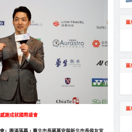
品質競賽開跑 高雄147論壇揭開好飯祕密、飄
指示各單位提前完成海豚颱風各項防災準備工作
圖
治理 侯友宜督導基層建設 推動瑞芳礦業文化保
新品牌
教紫雲宮捐贈救護車 挹注桃消救護量能
見日本戰略研究論壇暨福和會訪團 盼深化臺日
圖
榮
圖
：感謝成就國際盛會
年運動會」圓滿落幕，臺北市長蔣萬安與新北市長侯友宜