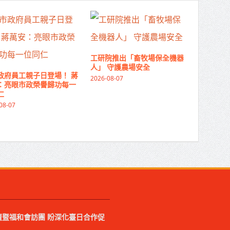
工研院推出「畜牧場保全機器
人」 守護農場安全
政府員工親子日登場！ 蔣
2026-08-07
：亮眼市政榮譽歸功每一
仁
08-07
暨福和會訪團 盼深化臺日合作促