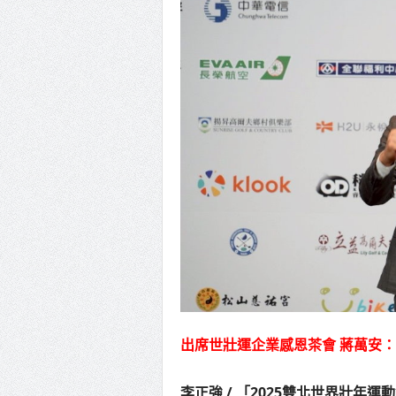
美濃稻米
蔣萬安
新北行動
山海觀光
中壢三
總統接
太和平繁
出席世壯運企業感恩茶會 蔣萬安
李正強 / 「2025雙北世界壯