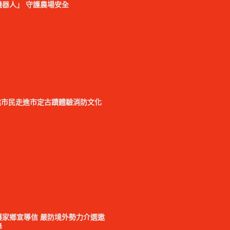
器人」 守護農場安全
邀市民走進市定古蹟體驗消防文化
家鄉宣導信 嚴防境外勢力介選邀
舉