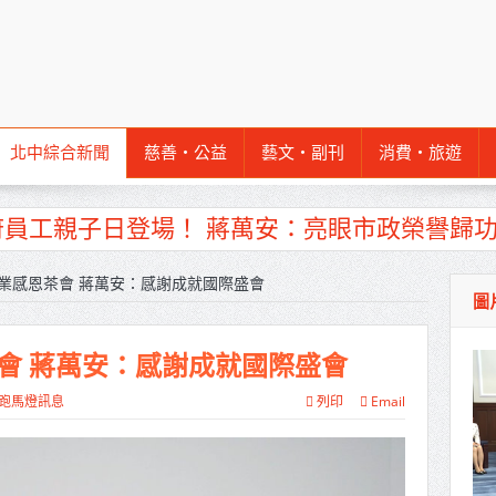
北中綜合新聞
慈善‧公益
藝文‧副刊
消費‧旅遊
府員工親子日登場！ 蔣萬安：亮眼市政榮譽歸
業感恩茶會 蔣萬安：感謝成就國際盛會
圖
推出「畜牧場保全機器人」 守護農場安全
防博物館1樓開館 邀市民走進市定古蹟體驗消防
會 蔣萬安：感謝成就國際盛會
檢署檢察長遞交守護家鄉宣導信 嚴防境外勢力
跑馬燈訊息
列印
Email
維繫公平選舉
捐贈4輛高規格救護車 首配全自動電動擔架床