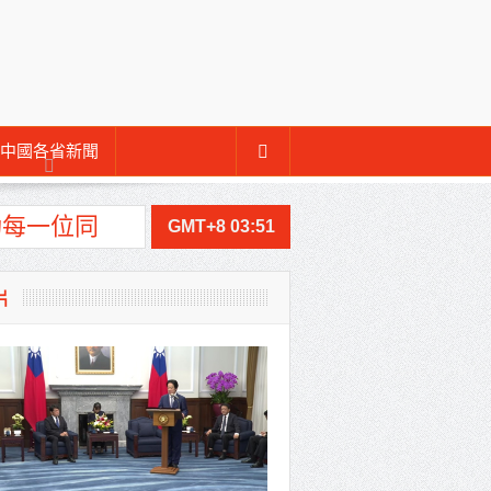
中國各省新聞
功每一位同
GMT+8 03:51
片
文化
介選邀請村