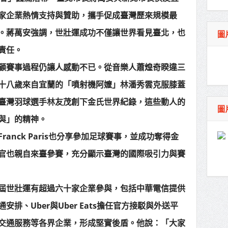
家企業熱情支持與贊助，攜手促成臺灣歷來規模最
。蔣萬安強調，世壯運成功不僅讓世界看見臺北，也
圖
責任。
顧賽事過程仍讓人感動不已。從音樂人蕭煌奇睽違三
十八歲來自宜蘭的「噴射機阿嬤」林潘秀雲克服膝蓋
臺灣羽球選手林友茂創下金氏世界紀錄，這些動人的
圖
與」的精神。
anck Paris也分享參加足球賽事，並成功奪得金
官也親自來臺參賽，充分顯示臺灣的國際吸引力與賽
屆世壯運有超過六十家企業參與，包括中華電信提供
排、Uber與Uber Eats擔任官方接駁與外送平
交通服務等各界企業，形成堅實後盾。他說：「大家