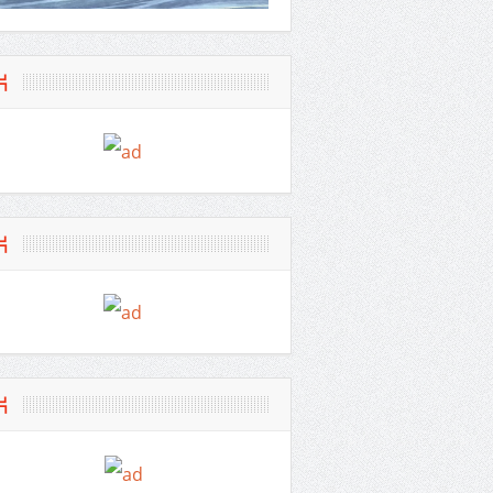
米香
片
存 打造
合作促進印
片
片