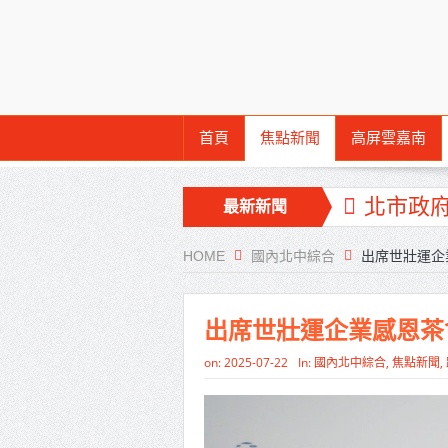
首頁
焦點新聞
高屏雲嘉南
北市政
最新新聞
仁
HOME
國內北中綜合
出席世壯運企
工研院
竹市消
出席世壯運企業感恩茶
苗栗地
on:
2025-07-22
In:
國內北中綜合
,
焦點新聞
,
里長一齊
彰化聯合