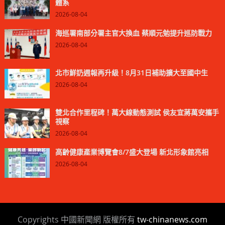
體系
2026-08-04
海巡署南部分署主官大換血 蔡順元勉提升巡防戰力
2026-08-04
北市鮮奶週報再升級！8月31日補助擴大至國中生
2026-08-04
雙北合作里程碑！萬大線動態測試 侯友宜蔣萬安攜手
視察
2026-08-04
高齡健康產業博覽會8/7盛大登場 新北形象館亮相
2026-08-04
Copyrights 中國新聞網 版權所有
tw-chinanews.com