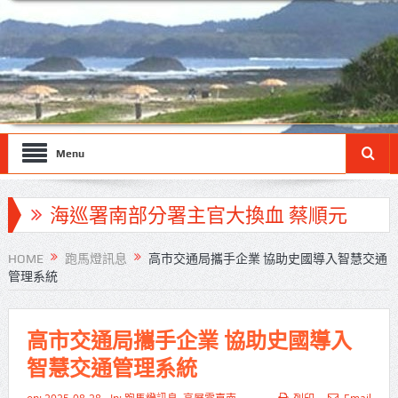
Menu
海巡署南部分署主官大換血 蔡順元
勉提升巡防戰力
HOME
跑馬燈訊息
高市交通局攜手企業 協助史國導入智慧交通
管理系統
北市鮮奶週報再升級！8月31日補助
擴大至國中生
高市交通局攜手企業 協助史國導入
雙北合作里程碑！萬大線動態測試
智慧交通管理系統
侯友宜蔣萬安攜手視察