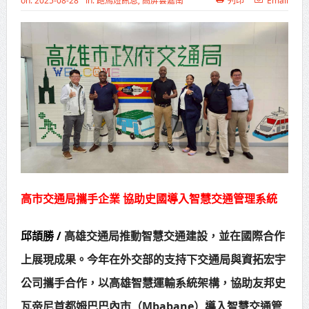
on:
2025-08-28
In:
跑馬燈訊息
,
高屏雲嘉南
列印
Email
高齡健康產業博覽會8/7盛大登場 新
北形象館亮相
打鐵厝北側產業園區產業設施公共
動土創造千個就業機會
高雄「三民運動中心」市長陳其
邁、運動部長李洋各界貴賓共同揭幕
高雄東照山關帝廟全國國中小學書
法比賽 圓滿落幕
高市交通局攜手企業 協助史國導入智慧交通管理系統
賴清德總統主持將官晉任 期勉精進
邱頡勝 /
高雄交通局推動智慧交通建設，並在國際合作
不對稱戰力
上展現成果。今年在外交部的支持下交通局與資拓宏宇
蔣萬安再拋出「倒閣說」 喊推陳其
公司攜手合作，以高雄智慧運輸系統架構，協助友邦史
邁組閣
瓦帝尼首都姆巴巴內市（Mbabane）導入智慧交通管