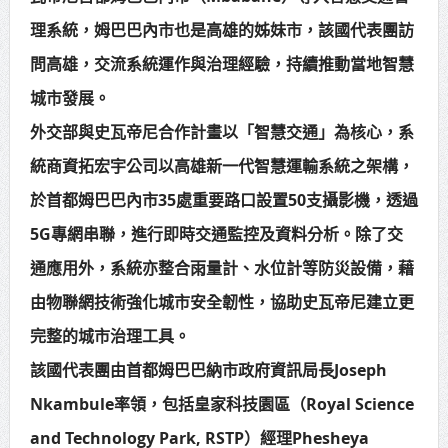
賴總統肯定「金唐獎」得獎者及入
理系統，姆巴巴內市也是高雄的姊妹市，該國代表團訪
問高雄，交流系統運作與治理經驗，持續推動當地智慧
圍者 允諾完善支持體系
城市發展。
外交部與史瓦帝尼合作計畫以「智慧交通」為核心，系
統商資拓宏宇公司以高雄新一代智慧運輸系統之架構，
於首都姆巴巴內市35處重要路口設置50支攝影機，透過
5G專網串聯，進行即時交通監控及資料分析。除了交
通應用外，系統亦整合雨量計、水位計等防災設備，藉
由物聯網技術強化城市安全韌性，協助史瓦帝尼建立更
完整的城市治理工具。
該國代表團由首都姆巴巴納市政府資訊局長Joseph
Nkambule率領，包括皇家科技園區（Royal Science
and Technology Park, RSTP）經理Phesheya