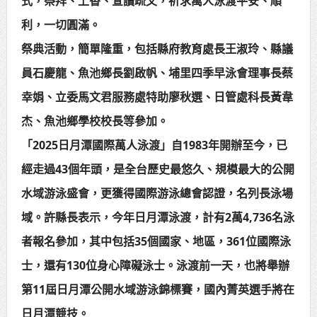
式，祭拜、上香、宣讀疏文，祈求萬人泳渡平安、順
中壢三教紫雲宮捐贈救護車 挹注桃
利，一切圓滿。
消救護量能
祭典活動，簡單隆重，包括縣府教育處長王淑玲、縣議
員石慶龍、魚池鄉長劉啟帆、埔里四季早泳會理事長蔡
總統接見日本戰略研究論壇暨福和
幸娟、立委馬文君服務處特助廖秋選、日管處科長黃韋
會訪團 盼深化臺日合作促進印太和平
杰、魚池鄉學校校長等參加。
繁榮
「2025日月潭國際萬人泳渡」自1983年開辦至今，已
經走過43個年頭，是全台歷史最悠久、規模最大的公開
水域游泳盛會，更獲得國際游泳總會認證，名列長泳場
域。許縣長表示，今年日月潭泳渡，計有2萬4,736名泳
者報名參加，其中包括35個國家、地區，361位國際泳
士，還有130位身心障礙泳士。泳渡前一天，也將舉辦
第11屆日月潭公開水域游泳錦標賽，國內菁英選手將在
日月潭競技。