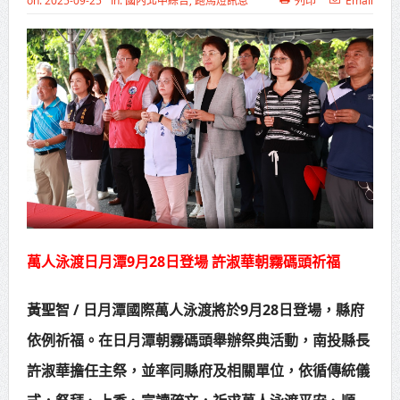
on:
2025-09-25
In:
國內北中綜合
,
跑馬燈訊息
列印
Email
苗栗地檢署檢察長遞交守護家鄉宣
導信 嚴防境外勢力介選邀請村里長一
齊維繫公平選舉
彰化聯合捐贈4輛高規格救護車 首配
全自動電動擔架床
美濃稻米品質競賽開跑 高雄147論
壇揭開好飯祕密、飄米香
蔣萬安指示各單位提前完成海豚颱
萬人泳渡日月潭9月28日登場 許淑華朝霧碼頭祈福
風各項防災準備工作
黃聖智 / 日月潭國際萬人泳渡將於9月28日登場，縣府
新北行動治理 侯友宜督導基層建設
依例祈福。在日月潭朝霧碼頭舉辦祭典活動，南投縣長
推動瑞芳礦業文化保存 打造山海觀光
許淑華擔任主祭，並率同縣府及相關單位，依循傳統儀
新品牌