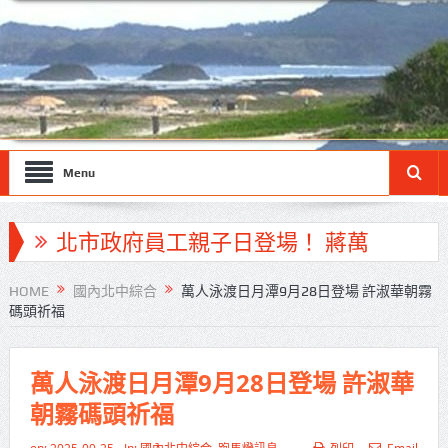
Menu
北市政府員工親子日登場！ 蔣萬
安：亮眼市政榮譽歸功每一位同仁
HOME
國內北中綜合
萬人泳渡日月潭9月28日登場 許淑華朝霧
碼頭祈福
工研院推出「畜牧場保全機器人」
守護農場安全
萬人泳渡日月潭9月28日登場 許淑華
竹市消防博物館1樓開館 邀市民走進
朝霧碼頭祈福
市定古蹟體驗消防文化