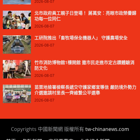
2026-08-07
北市政府員工親子日登場！ 蔣萬安：亮眼市政榮譽歸
功每一位同仁
2026-08-07
工研院推出「畜牧場保全機器人」 守護農場安全
2026-08-07
竹市消防博物館1樓開館 邀市民走進市定古蹟體驗消
防文化
2026-08-07
苗栗地檢署檢察長遞交守護家鄉宣導信 嚴防境外勢力
介選邀請村里長一齊維繫公平選舉
2026-08-07
Copyrights 中國新聞網 版權所有
tw-chinanews.com