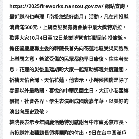
https://2025fireworks.nantou.gov.tw/ 網站查詢，
最近縣府也辦理「南投旅遊好康月」活動，凡在南投縣
消費滿500元，上網登記就有機會抽中最大獎特斯拉，
歡迎大家10月4日至12日茶業博覽會期間到南投旅遊。
擔任國慶慶籌主委的韓院長首先向花蓮地區受災同胞致
上慰問之意，希望受傷的民眾都能早日康復、往生者安
息，花蓮的災後重建期盼大家一起幫助鄉親共度難關，
祈禱天佑台灣、天佑花蓮。他表示，小時候國慶是除了
春節以外最熱鬧、喜悅的中華民國生日，大街小巷國旗
飄揚，社會各界、學生表演組成國慶嘉年華，以美好的
演出向歷史致敬。
韓院長表示今年國慶活動特別感謝台中市盧秀燕市長、
南投縣許淑華縣長領導團隊的付出，9日在台中圓滿戶