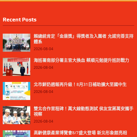
Recent Posts
賴總統肯定「金唐獎」得獎者及入圍者 允諾完善支持
體系
2026-08-04
海巡署南部分署主官大換血 蔡順元勉提升巡防戰力
2026-08-04
北市鮮奶週報再升級！8月31日補助擴大至國中生
2026-08-04
雙北合作里程碑！萬大線動態測試 侯友宜蔣萬安攜手
視察
2026-08-04
高齡健康產業博覽會8/7盛大登場 新北形象館亮相