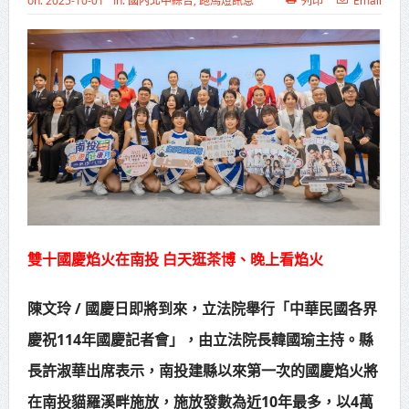
on:
2025-10-01
In:
國內北中綜合
,
跑馬燈訊息
列印
Email
高齡健康產業博覽會8/7盛大登場 新
北形象館亮相
打鐵厝北側產業園區產業設施公共
動土創造千個就業機會
高雄「三民運動中心」市長陳其
邁、運動部長李洋各界貴賓共同揭幕
高雄東照山關帝廟全國國中小學書
雙十國慶焰火在南投 白天逛茶博、晚上看焰火
法比賽 圓滿落幕
賴清德總統主持將官晉任 期勉精進
陳文玲 / 國慶日即將到來，立法院舉行「中華民國各界
不對稱戰力
慶祝114年國慶記者會」，由立法院長韓國瑜主持。縣
蔣萬安再拋出「倒閣說」 喊推陳其
長許淑華出席表示，南投建縣以來第一次的國慶焰火將
邁組閣
在南投貓羅溪畔施放，施放發數為近10年最多，以4萬