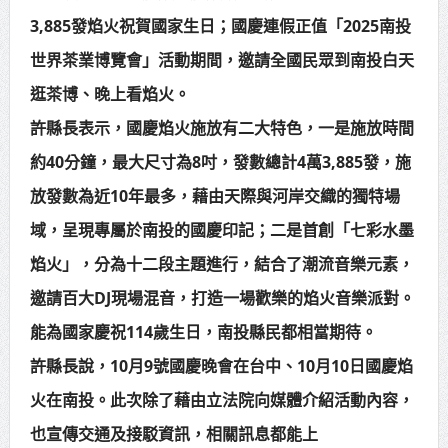
3,885發焰火祝賀國家生日；國慶連假正值「2025南投
賴總統肯定「金唐獎」得獎者及入
世界茶業博覽會」活動期間，邀請全國民眾到南投白天
圍者 允諾完善支持體系
逛茶博、晚上看焰火。
許縣長表示，國慶焰火施放有二大特色，一是施放時間
約40分鐘，最大尺寸為8吋，發數總計4萬3,885發，施
放發數為近10年最多，藉由天際與河岸交織的獨特場
域，呈現專屬於南投的國慶印記；二是首創「七彩水墨
焰火」，分為十二段主題進行，結合了潮流音樂元素，
邀請百大DJ現場混音，打造一場歡樂的焰火音樂派對。
能為國家慶祝114歲生日，南投縣民都相當期待。
許縣長說，10月9號國慶晚會在台中、10月10日國慶焰
火在南投。此次除了藉由立法院向媒體介紹活動內容，
也宣傳交通及接駁資訊，相關訊息都能上