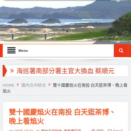
Menu
海巡署南部分署主官大換血 蔡順元
勉提升巡防戰力
HOME
國內北中綜合
雙十國慶焰火在南投 白天逛茶博、晚上看
焰火
北市鮮奶週報再升級！8月31日補助
擴大至國中生
雙十國慶焰火在南投 白天逛茶博、
雙北合作里程碑！萬大線動態測試
晚上看焰火
侯友宜蔣萬安攜手視察