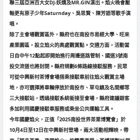
聯三屆亞洲百大女DJ-妖嬌及MR.GIN演出。焰火晚會壓
軸更有原子少年Saturnday、吳思賢、陳芳語等歌手演
唱。
除了主會場觀賞區外，縣府也在南投市易經大學、旺來
產業園區，設立焰火的高處觀賞點。交通方面，活動當
日自中午12點起即開始進行周邊道路管制、國道3號南
投交流道也將封閉。縣府規劃6條路線接駁服務，民眾
可從中興新村茶博會場搭乘接駁車前往焰火觀賞主場
地，亦可選擇將車輛停放於南投市、草屯鎮及名間鄉等
三大接駁站，透過接駁系統銜接至會場，縣府建議遊客
多加利用國慶接駁車服務或乘坐公共運輸工具。
今年國慶焰火，正值「2025南投世界茶業博覽會」於
10月4日至12日在中興新村登場，兩大活動相輝映，帶