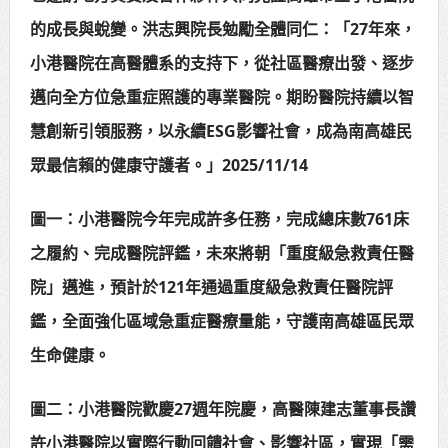
的成長與蛻變。洪志興院長勉勵全體同仁：「27年來，
小港醫院在高醫體系的支持下，從社區醫療出發、逐步
邁向全方位急重症照護的專業醫院。期盼醫院持續以智
慧創新引領服務，以永續ESG影響社會，成為南高雄民
眾最信賴的健康守護者。」2025/11/14
圖一：小港醫院今年完成許多任務，完成總床數761床
之履約、完成醫院評鑑，未來將朝「重度級急救責任醫
院」邁進，預計於121年通過重度級急救責任醫院評
鑑，全面強化區域急重症醫療量能，守護南高雄區民眾
生命健康。
圖二：小港醫院歡慶27週年院慶，高醫陳建志董事長讚
許小港醫院以實際行動回饋社會、影響社區，實現「需