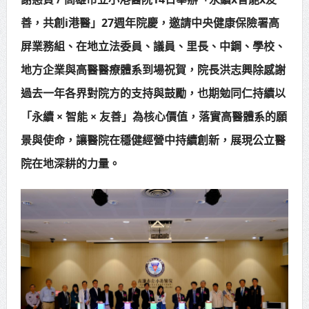
賴總統肯定「金唐獎」得獎者及入
善，共創i港醫」27週年院慶，邀請中央健康保險署高
圍者 允諾完善支持體系
屏業務組、在地立法委員、議員、里長、中鋼、學校、
地方企業與高醫醫療體系到場祝賀，院長洪志興除感謝
過去一年各界對院方的支持與鼓勵，也期勉同仁持續以
「永續 × 智能 × 友善」為核心價值，落實高醫體系的願
景與使命，讓醫院在穩健經營中持續創新，展現公立醫
院在地深耕的力量。