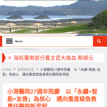
Menu
海巡署南部分署主官大換血 蔡順元
勉提升巡防戰力
HOME
跑馬燈訊息
小港醫院27週年院慶 以「永續×智能×友
善」為核心 邁向重度級急救責任醫院新里程
北市鮮奶週報再升級！8月31日補助
擴大至國中生
小港醫院27週年院慶 以「永續×智
雙北合作里程碑！萬大線動態測試
能×友善」為核心 邁向重度級急救
侯友宜蔣萬安攜手視察
責任醫院新里程