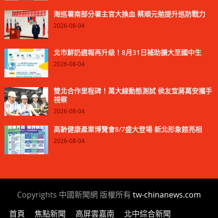
海巡署南部分署主官大換血 蔡順元勉提升巡防戰力
2026-08-04
北市鮮奶週報再升級！8月31日補助擴大至國中生
2026-08-04
雙北合作里程碑！萬大線動態測試 侯友宜蔣萬安攜手
視察
2026-08-04
高齡健康產業博覽會8/7盛大登場 新北形象館亮相
2026-08-04
Copyrights 中國新聞網 版權所有
tw-chinanews.com
首頁
焦點新聞
高屏雲嘉南
北中綜合新聞