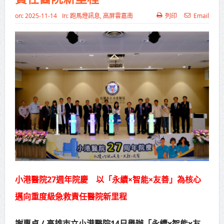
高齡健康產業博覽會8/7盛大登場 新
on:
2025-11-14
In:
跑馬燈訊息
,
高屏雲嘉南
列印
Email
北形象館亮相
打鐵厝北側產業園區產業設施公共
動土創造千個就業機會
高雄「三民運動中心」市長陳其
邁、運動部長李洋各界貴賓共同揭幕
高雄東照山關帝廟全國國中小學書
法比賽 圓滿落幕
賴清德總統主持將官晉任 期勉精進
小港醫院27週年院慶 以「永續×智能×友善」為核心
不對稱戰力
邁向重度級急救責任醫院新里程
蔣萬安再拋出「倒閣說」 喊推陳其
邁組閣
謝惠貞 / 高雄市立小港醫院14日舉辦「永續x智能x友