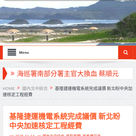
Menu
海巡署南部分署主官大換血 蔡順元
勉提升巡防戰力
HOME
國內北中綜合
基隆捷運機電系統完成議價 新北盼中央加
速核定工程經費
北市鮮奶週報再升級！8月31日補助
擴大至國中生
基隆捷運機電系統完成議價 新北盼
雙北合作里程碑！萬大線動態測試
中央加速核定工程經費
侯友宜蔣萬安攜手視察