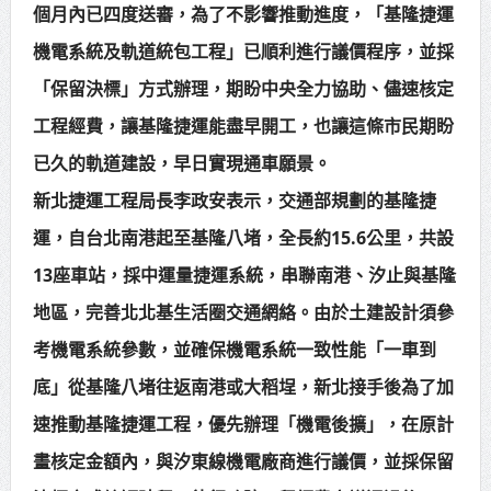
個月內已四度送審，為了不影響推動進度，「基隆捷運
賴總統肯定「金唐獎」得獎者及入
機電系統及軌道統包工程」已順利進行議價程序，並採
圍者 允諾完善支持體系
「保留決標」方式辦理，期盼中央全力協助、儘速核定
工程經費，讓基隆捷運能盡早開工，也讓這條市民期盼
已久的軌道建設，早日實現通車願景。
新北捷運工程局長李政安表示，交通部規劃的基隆捷
運，自台北南港起至基隆八堵，全長約15.6公里，共設
13座車站，採中運量捷運系統，串聯南港、汐止與基隆
地區，完善北北基生活圈交通網絡。由於土建設計須參
考機電系統參數，並確保機電系統一致性能「一車到
底」從基隆八堵往返南港或大稻埕，新北接手後為了加
速推動基隆捷運工程，優先辦理「機電後擴」，在原計
畫核定金額內，與汐東線機電廠商進行議價，並採保留