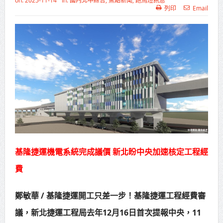
on:
2025-11-14
In:
國內北中綜合
,
焦點新聞
,
跑馬燈訊息
列印
Email
高齡健康產業博覽會8/7盛大登場 新
北形象館亮相
打鐵厝北側產業園區產業設施公共
動土創造千個就業機會
高雄「三民運動中心」市長陳其
邁、運動部長李洋各界貴賓共同揭幕
高雄東照山關帝廟全國國中小學書
法比賽 圓滿落幕
基隆捷運機電系統完成議價 新北盼中央加速核定工程經
賴清德總統主持將官晉任 期勉精進
費
不對稱戰力
鄭敏華 / 基隆捷運開工只差一步！基隆捷運工程經費審
蔣萬安再拋出「倒閣說」 喊推陳其
議，新北捷運工程局去年12月16日首次提報中央，11
邁組閣