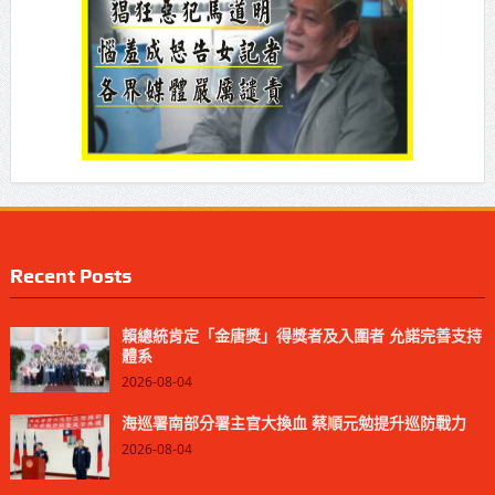
Recent Posts
賴總統肯定「金唐獎」得獎者及入圍者 允諾完善支持
體系
2026-08-04
海巡署南部分署主官大換血 蔡順元勉提升巡防戰力
2026-08-04