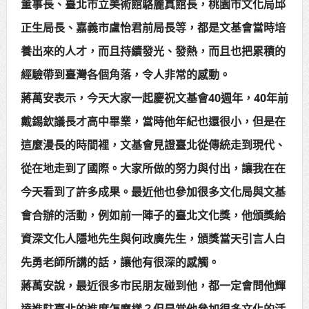
董事長、臺北市立美術館駱麗真館長，桃園市文化局邱
正生局長、嘉義市盧怡君前局長等，都是文基會當時培
養出來的人才，而且持續發光、發熱，而且也把累積的
經驗帶到臺灣各個角落，令人非常的感動。
蔣萬安表示，今天大家一起慶祝文基會40週年，40年前
戴錫欽議長才高中畢業，當時他年紀也還很小，但是在
這麼漫長的時間裡，文基會見證臺北從傳統走到現代、
從在地走到了國際。大家所做的努力與付出，讓我在在
今天看到了許多成果。最近他也參加很多文化局與文基
會合辦的活動，例如前一陣子的臺北文化獎，他頒獎給
資深文化人隱地先生與何政廣先生，頒獎當天引言人白
先勇老師所講的話，讓他有很深的感觸。
蔣萭安說，最近很多市民朋友碰到他，都一定會問他輝
達進駐臺北的進度怎麼樣？但是當他參加很多文化的活