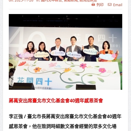
on:
2025-11-26
In:
國內北中綜合
,
焦點新聞
,
跑馬燈訊息
列印
Email
高齡健康產業博覽會8/7盛大登場 新
北形象館亮相
打鐵厝北側產業園區產業設施公共
動土創造千個就業機會
高雄「三民運動中心」市長陳其
邁、運動部長李洋各界貴賓共同揭幕
高雄東照山關帝廟全國國中小學書
法比賽 圓滿落幕
賴清德總統主持將官晉任 期勉精進
蔣萬安出席臺北市文化基金會40週年感恩茶會
不對稱戰力
李正強 / 臺北市長蔣萬安出席臺北市文化基金會40週年
蔣萬安再拋出「倒閣說」 喊推陳其
感恩茶會，他在致詞時細數文基會經營的眾多文化場
邁組閣