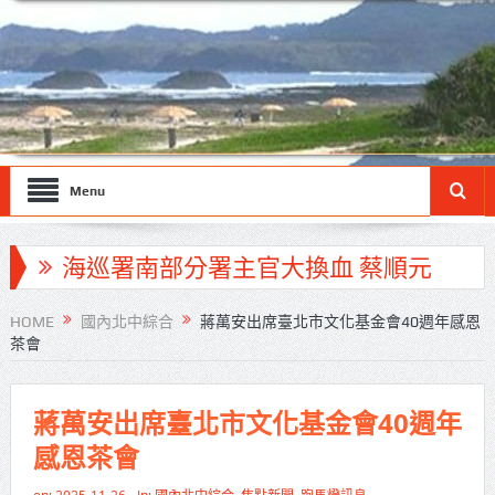
Menu
海巡署南部分署主官大換血 蔡順元
勉提升巡防戰力
HOME
國內北中綜合
蔣萬安出席臺北市文化基金會40週年感恩
茶會
北市鮮奶週報再升級！8月31日補助
擴大至國中生
蔣萬安出席臺北市文化基金會40週年
雙北合作里程碑！萬大線動態測試
感恩茶會
侯友宜蔣萬安攜手視察