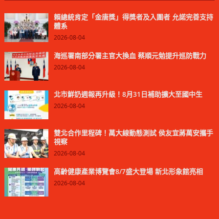
賴總統肯定「金唐獎」得獎者及入圍者 允諾完善支持
體系
2026-08-04
海巡署南部分署主官大換血 蔡順元勉提升巡防戰力
2026-08-04
北市鮮奶週報再升級！8月31日補助擴大至國中生
2026-08-04
雙北合作里程碑！萬大線動態測試 侯友宜蔣萬安攜手
視察
2026-08-04
高齡健康產業博覽會8/7盛大登場 新北形象館亮相
2026-08-04