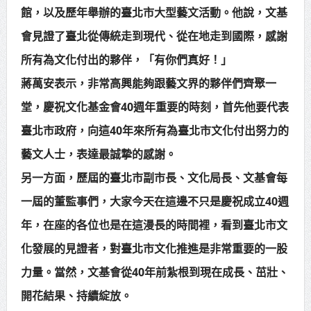
館，以及歷年舉辦的臺北市大型藝文活動。他說，文基
賴總統肯定「金唐獎」得獎者及入
會見證了臺北從傳統走到現代、從在地走到國際，感謝
圍者 允諾完善支持體系
所有為文化付出的夥伴，「有你們真好！」
蔣萬安表示，非常高興能夠跟藝文界的夥伴們齊聚一
堂，慶祝文化基金會40週年重要的時刻，首先他要代表
臺北市政府，向這40年來所有為臺北市文化付出努力的
藝文人士，表達最誠摯的感謝。
另一方面，歷屆的臺北市副市長、文化局長、文基會每
一屆的董監事們，大家今天在這邊不只是慶祝成立40週
年，在座的各位也是在這漫長的時間裡，看到臺北市文
化發展的見證者，對臺北市文化推進是非常重要的一股
力量。當然，文基會從40年前紮根到現在成長、茁壯、
開花結果、持續綻放。