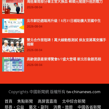
海巡署南部分署主官大換血 蔡順元勉提升巡防戰力
2026-08-04
北市鮮奶週報再升級！8月31日補助擴大至國中生
2026-08-04
雙北合作里程碑！萬大線動態測試 侯友宜蔣萬安攜手
視察
2026-08-04
高齡健康產業博覽會8/7盛大登場 新北形象館亮相
2026-08-04
Copyrights 中國新聞網 版權所有
tw-chinanews.com
首頁
焦點新聞
高屏雲嘉南
北中綜合新聞
慈善‧公益
藝文‧副刊
消費‧旅遊
中國各省新聞