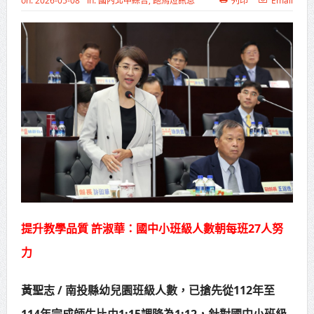
on:
2026-05-08
In:
國內北中綜合
,
跑馬燈訊息
列印
Email
高齡健康產業博覽會8/7盛大登場 新
北形象館亮相
打鐵厝北側產業園區產業設施公共
動土創造千個就業機會
高雄「三民運動中心」市長陳其
邁、運動部長李洋各界貴賓共同揭幕
高雄東照山關帝廟全國國中小學書
法比賽 圓滿落幕
賴清德總統主持將官晉任 期勉精進
提升教學品質 許淑華：國中小班級人數朝每班27人努
力
不對稱戰力
蔣萬安再拋出「倒閣說」 喊推陳其
黃聖志 / 南投縣幼兒園班級人數，已搶先從112年至
邁組閣
114年完成師生比由1:15調降為1:12，針對國中小班級