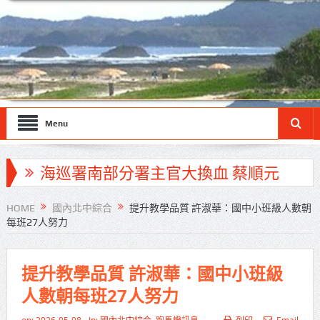
Menu
海巡署南部分署主官大換血 蔡順元
勉提升巡防戰力
HOME
國內北中綜合
提升教學品質 許淑華：國中小班級人數朝
每班27人努力
北市鮮奶週報再升級！8月31日補助
擴大至國中生
提升教學品質 許淑華：國中小班級
雙北合作里程碑！萬大線動態測試
人數朝每班27人努力
侯友宜蔣萬安攜手視察