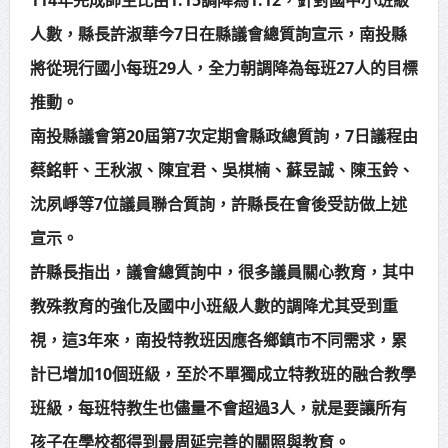
賴總統肯定「金唐獎」得獎者及入
人數，縣長許淑華今7日在縣議會總質詢宣示，南投縣
圍者 允諾完善支持體系
將從現行國小每班29人，全力朝調降為每班27人的目標
推動。
南投縣議會第20屆第7次定期會縣政總質詢，7日議程由
蔡銘軒、王秋淑、陳宜君、吳棋楠、蘇昱誠、陳玉鈴、
沈夙崢等7位議員聯合質詢，許縣長在會後受訪做上述
宣示。
許縣長指出，議會總質詢中，很多議員關心教育，其中
教殊教育的強化及國中小班級人數的調降尤其受到重
視，這3年來，南投特教班因應各鄉鎮市不同需求，累
計已增加10個班級，至於不單獨成立特教班的融合教學
班級，每班特教生也儘量不會超過3人，就是要讓所有
孩子在學校都得到最周延完善的關照與教育。