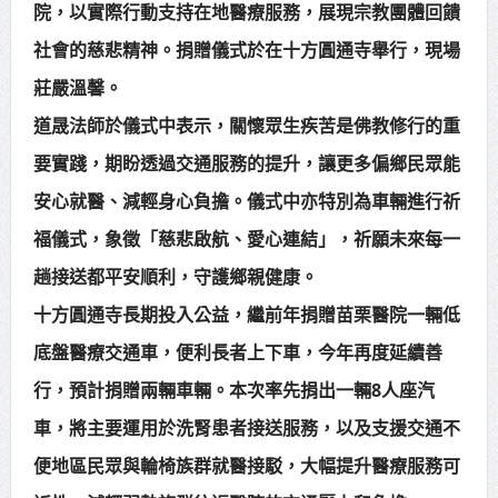
院，以實際行動支持在地醫療服務，展現宗教團體回饋
賴總統肯定「金唐獎」得獎者及入
社會的慈悲精神。捐贈儀式於在十方圓通寺舉行，現場
圍者 允諾完善支持體系
莊嚴溫馨。
道晟法師於儀式中表示，關懷眾生疾苦是佛教修行的重
要實踐，期盼透過交通服務的提升，讓更多偏鄉民眾能
安心就醫、減輕身心負擔。儀式中亦特別為車輛進行祈
福儀式，象徵「慈悲啟航、愛心連結」，祈願未來每一
趟接送都平安順利，守護鄉親健康。
十方圓通寺長期投入公益，繼前年捐贈苗栗醫院一輛低
底盤醫療交通車，便利長者上下車，今年再度延續善
行，預計捐贈兩輛車輛。本次率先捐出一輛8人座汽
車，將主要運用於洗腎患者接送服務，以及支援交通不
便地區民眾與輪椅族群就醫接駁，大幅提升醫療服務可