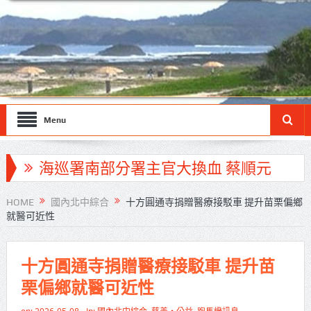
Menu
海巡署南部分署主官大換血 蔡順元
勉提升巡防戰力
HOME
國內北中綜合
十方圓通寺捐贈醫療接駁車 提升苗栗偏鄉
就醫可近性
北市鮮奶週報再升級！8月31日補助
擴大至國中生
十方圓通寺捐贈醫療接駁車 提升苗
雙北合作里程碑！萬大線動態測試
栗偏鄉就醫可近性
侯友宜蔣萬安攜手視察