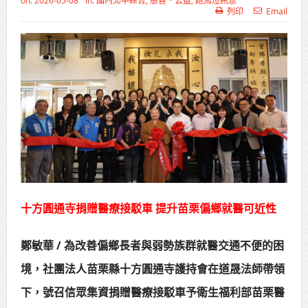
on:
2026-05-08
In:
國內北中綜合
,
慈善‧公益
,
跑馬燈訊息
列印
Email
高齡健康產業博覽會8/7盛大登場 新
北形象館亮相
打鐵厝北側產業園區產業設施公共
動土創造千個就業機會
高雄「三民運動中心」市長陳其
邁、運動部長李洋各界貴賓共同揭幕
高雄東照山關帝廟全國國中小學書
法比賽 圓滿落幕
十方圓通寺捐贈醫療接駁車 提升苗栗偏鄉就醫可近性
賴清德總統主持將官晉任 期勉精進
鄭敏華 / 為改善偏鄉長者與弱勢族群就醫交通不便的困
不對稱戰力
境，社團法人苗栗縣十方圓通寺護持會在道晟法師帶領
蔣萬安再拋出「倒閣說」 喊推陳其
下，號召信眾集資捐贈醫療接駁車予衛生福利部苗栗醫
邁組閣