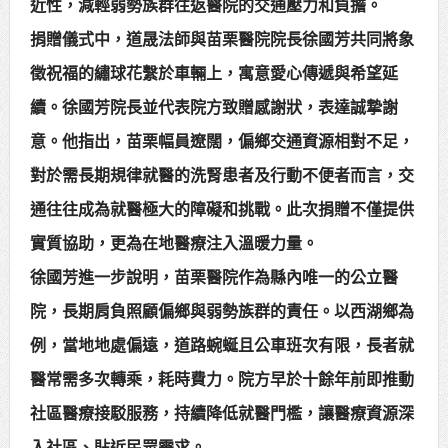
近性，減輕弱勢族群往返醫院的交通壓力和負擔。
捐贈儀式中，道晟法師與苗栗醫院院長徐國芳共同將象
徵祝福的繡球花繫於車輛上，寓意愛心傳遞與希望延
續。徐國芳院長並代表院方致贈感謝狀，表達誠摯謝
意。他指出，苗栗幅員遼闊，偏鄉交通資源相對不足，
對於需長期規律就醫的洗腎患者及行動不便者而言，交
通往往成為就醫極大的障礙和挑戰。此次捐贈不僅提供
實質協助，更為在地醫療注入溫暖力量。
徐國芳進一步說明，苗栗醫院作為縣內唯一的公立醫
院，長期肩負照顧偏鄉與弱勢族群的責任。以西湖鄉為
例，當地地處偏遠，道路蜿蜒且公車班次有限，長者就
醫常需多次轉乘，耗時費力。院方早於十餘年前即推動
社區醫療接駁服務，持續降低就醫門檻，讓醫療資源深
入社區、貼近民眾需求。