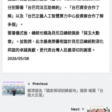
分別簽署「台巴司法互助條約」、「台巴資安合作了
解」以及「台巴正義人工智慧算力中心投資案合作了解
多個」。
簽署儀式後，總統也親為貝尼亞總統佩掛「採玉大勳
章」。並致詞，此次最高榮譽相當於貝尼亞總統對深化
邦誼的卓越貢獻，更代表台灣人民最深切的謝意。
2026/05/08
Previous
賴清德為「國家棒球訓練基地」揭牌 喊蓋「台
南大巨蛋」
Next