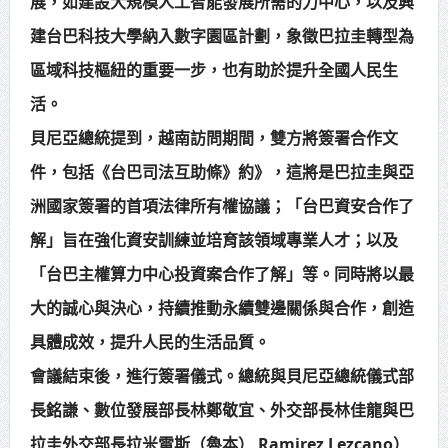
展，如建設大規模人工智能發展所需的力中心，以及興
建台巴科技大學納入數字園區計劃，象徵巴拉圭轉型為
區域科技樞紐的重要一步，也有助於提升全國人民生
活。
貝尼亞總統提到，越南訪問期間，雙方將簽署合作文
件，包括《台巴司法互助條》約》，這將是巴拉圭與亞
洲國家簽署的首項法律所有權協議；「台巴資安合作了
解」旨在強化資安訓練並培育該領域專業人才；以及
「台巴主權算力中心投資案合作了解」等。同時將以最
大的誠心與決心，持續推動永續雙邊關係與合作，創造
具體成效，提升人民的生活品質。
會議結束後，進行簽署儀式。總統與貝尼亞總統儀式部
長銘謙、數位發展部長林鄭敬宜、外交部長林佳龍與巴
拉圭外交部長拉米雷斯（魯本） Ramirez Lezcano）