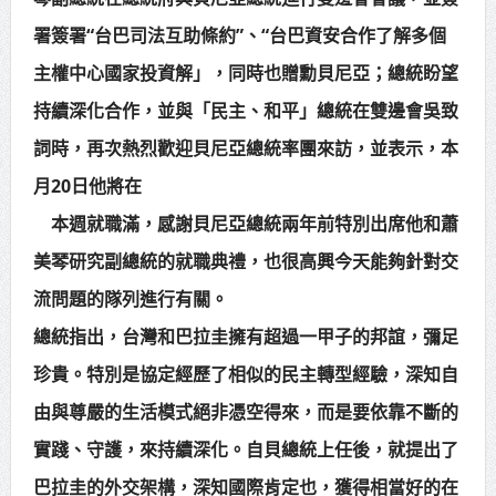
賴總統肯定「金唐獎」得獎者及入
署簽署“台巴司法互助條約”、“台巴資安合作了解多個
主權中心國家投資解」，同時也贈勳貝尼亞；總統盼望
圍者 允諾完善支持體系
持續深化合作，並與「民主、和平」總統在雙邊會吳致
詞時，再次熱烈歡迎貝尼亞總統率團來訪，並表示，本
月20日他將在
本週就職滿，感謝貝尼亞總統兩年前特別出席他和蕭
美琴研究副總統的就職典禮，也很高興今天能夠針對交
流問題的隊列進行有關。
總統指出，台灣和巴拉圭擁有超過一甲子的邦誼，彌足
珍貴。特別是協定經歷了相似的民主轉型經驗，深知自
由與尊嚴的生活模式絕非憑空得來，而是要依靠不斷的
實踐、守護，來持續深化。自貝總統上任後，就提出了
巴拉圭的外交架構，深知國際肯定也，獲得相當好的在