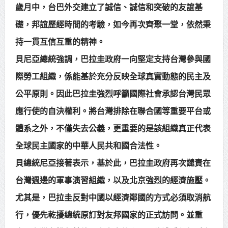
歲月中，台巴外交建立了誠信、誠信和突破的友誼基
礎，邦誼歷經時間的考驗，如今再次齊聚一堂，依然秉
持一貫互信互重的精神。
貝尼亞總統強調，巴拉圭政府一向堅定支持台灣參與國
際勞工組織，係能基於充分反映全球真實動態的民主及
公平原則。因此巴拉圭強烈呼籲國際社會承認台灣民眾
應行使的自決權利。將台灣排除在聯合國等重要平台或
體系之外，不僅失去公義，更重要的是該組織真正代表
全球民主國家的中華人民共和國合法性。
貝總統尼亞接著表示，基於此，巴拉圭政府再次譴責在
台灣週邊的軍事演習組織，以及北京強烈的經濟施壓。
尤其是，巴拉圭反對中國以經濟鄰國的方式必須取消航
行，優先乾擾總統原訂對友邦國家的正式訪問。並重