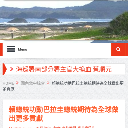
Menu
海巡署南部分署主官大換血 蔡順元
勉提升巡防戰力
HOME
國內北中綜合
賴總統功勳巴拉圭總統期待為全球做出更
多貢獻
北市鮮奶週報再升級！8月31日補助
擴大至國中生
賴總統功勳巴拉圭總統期待為全球做
雙北合作里程碑！萬大線動態測試
出更多貢獻
侯友宜蔣萬安攜手視察