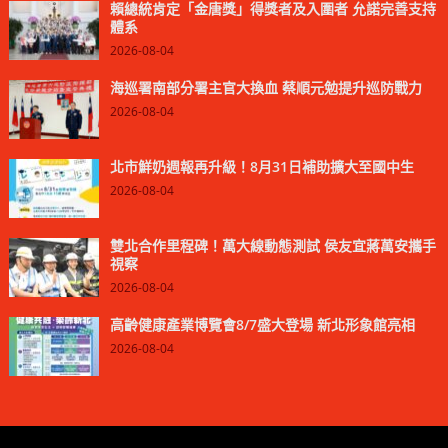
賴總統肯定「金唐獎」得獎者及入圍者 允諾完善支持
體系
2026-08-04
海巡署南部分署主官大換血 蔡順元勉提升巡防戰力
2026-08-04
北市鮮奶週報再升級！8月31日補助擴大至國中生
2026-08-04
雙北合作里程碑！萬大線動態測試 侯友宜蔣萬安攜手
視察
2026-08-04
高齡健康產業博覽會8/7盛大登場 新北形象館亮相
2026-08-04