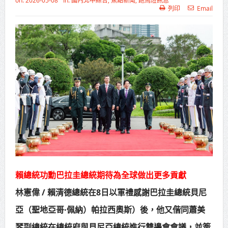
on:
2026-05-08
In:
國內北中綜合
,
焦點新聞
,
跑馬燈訊息
列印
Email
高齡健康產業博覽會8/7盛大登場 新
北形象館亮相
打鐵厝北側產業園區產業設施公共
動土創造千個就業機會
高雄「三民運動中心」市長陳其
邁、運動部長李洋各界貴賓共同揭幕
高雄東照山關帝廟全國國中小學書
法比賽 圓滿落幕
賴清德總統主持將官晉任 期勉精進
賴總統功勳巴拉圭總統期待為全球做出更多貢獻
不對稱戰力
林憲偉 / 賴清德總統在8日以軍禮感謝巴拉圭總統貝尼
蔣萬安再拋出「倒閣說」 喊推陳其
亞（聖地亞哥·佩納）帕拉西奧斯）後，他又偕同蕭美
邁組閣
琴副總統在總統府與貝尼亞總統進行雙邊會會議，並簽