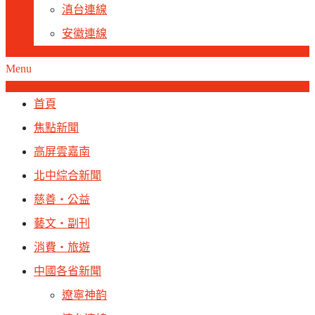
滇台連線
安徽連線
Menu
首頁
焦點新聞
高屏雲嘉南
北中綜合新聞
慈善‧公益
藝文‧副刊
消費‧旅遊
中國各省新聞
遼寧神韵