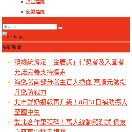
滇台連線
安徽連線
最新新聞
賴總統肯定「金唐獎」得獎者及入圍者
允諾完善支持體系
海巡署南部分署主官大換血 蔡順元勉提
升巡防戰力
北市鮮奶週報再升級！8月31日補助擴大
至國中生
雙北合作里程碑！萬大線動態測試 侯友