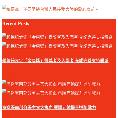
Recent Posts
賴總統肯定「金唐獎」得獎者及入圍者 允諾完善支持體系
2026-08-04
海巡署南部分署主官大換血 蔡順元勉提升巡防戰力