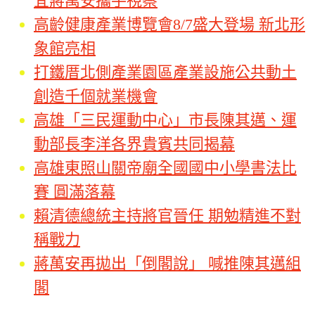
宜蔣萬安攜手視察
高齡健康產業博覽會8/7盛大登場 新北形
象館亮相
打鐵厝北側產業園區產業設施公共動土
創造千個就業機會
高雄「三民運動中心」市長陳其邁、運
動部長李洋各界貴賓共同揭幕
高雄東照山關帝廟全國國中小學書法比
賽 圓滿落幕
賴清德總統主持將官晉任 期勉精進不對
稱戰力
蔣萬安再拋出「倒閣說」 喊推陳其邁組
閣