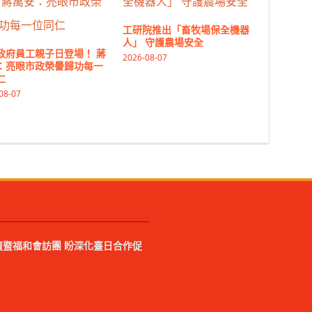
工研院推出「畜牧場保全機器
人」 守護農場安全
政府員工親子日登場！ 蔣
2026-08-07
：亮眼市政榮譽歸功每一
仁
08-07
暨福和會訪團 盼深化臺日合作促