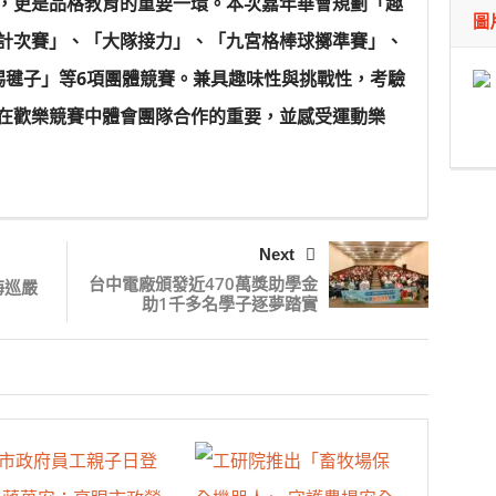
，更是品格教育的重要一環。本次嘉年華會規劃「趣
圖
計次賽」、「大隊接力」、「九宮格棒球擲準賽」、
踢毽子」等6項團體競賽。兼具趣味性與挑戰性，考驗
在歡樂競賽中體會團隊合作的重要，並感受運動樂
Next
台中電廠頒發近470萬獎助學金
海巡嚴
助1千多名學子逐夢踏實