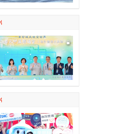
米香
片
存 打造
合作促進印
片