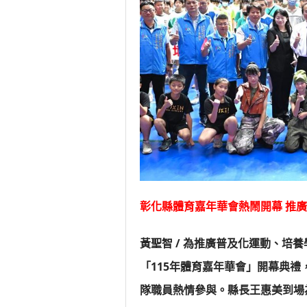
美濃稻米
蔣萬安
新北行動
山海觀光
中壢三
總統接
太和平繁
彰化縣體育嘉年華會熱鬧開幕 推
黃聖智 / 為推廣普及化運動、培
「115年體育嘉年華會」開幕典禮
隊職員熱情參與。縣長王惠美到場