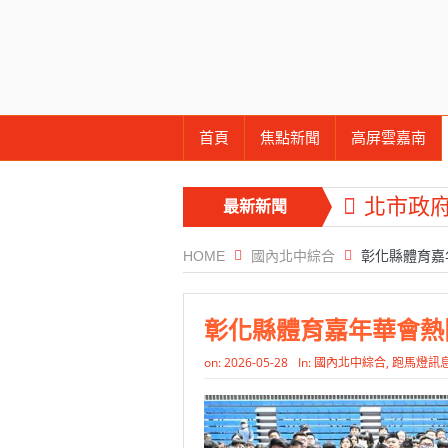
首頁
焦點新聞
高屏雲嘉南
北市政
最新新聞
仁
HOME
國內北中綜合
彰化縣體育嘉
工研院
竹市消
彰化縣體育嘉年華會熱
苗栗地
on:
2026-05-28
In:
國內北中綜合
,
跑馬燈訊
里長一齊
彰化聯合