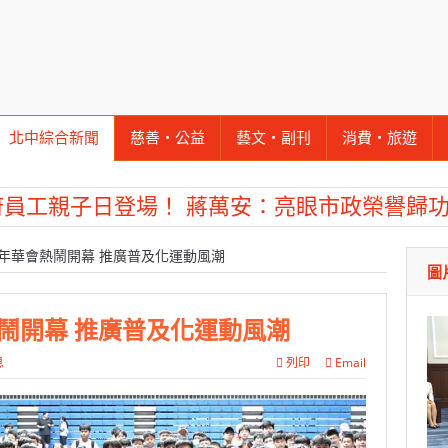
北中綜合新聞
慈善‧公益
藝文‧副刊
消費‧旅遊
府員工親子日登場！ 蔣萬安：亮眼市政榮譽歸
年華會熱鬧開幕 推廣普及化運動風潮
圖
推出「畜牧場保全機器人」 守護農場安全
防博物館1樓開館 邀市民走進市定古蹟體驗消防
鬧開幕 推廣普及化運動風潮
檢署檢察長遞交守護家鄉宣導信 嚴防境外勢力
息
列印
Email
維繫公平選舉
捐贈4輛高規格救護車 首配全自動電動擔架床