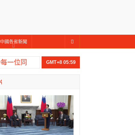
中國各省新聞
功每一位同
GMT+8 05:59
片
文化
介選邀請村