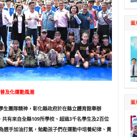
品質競賽開跑 高雄147論壇揭開好飯祕密、飄
指示各單位提前完成海豚颱風各項防災準備工作
圖
治理 侯友宜督導基層建設 推動瑞芳礦業文化保
新品牌
教紫雲宮捐贈救護車 挹注桃消救護量能
見日本戰略研究論壇暨福和會訪團 盼深化臺日
榮
廣普及化運動風潮
圖
養學生團隊精神，彰化縣政府於在縣立體育館舉辦
，共有來自全縣109所學校、超過3千名學生及2百位
為選手加油打氣，勉勵孩子們在運動中培養紀律、責