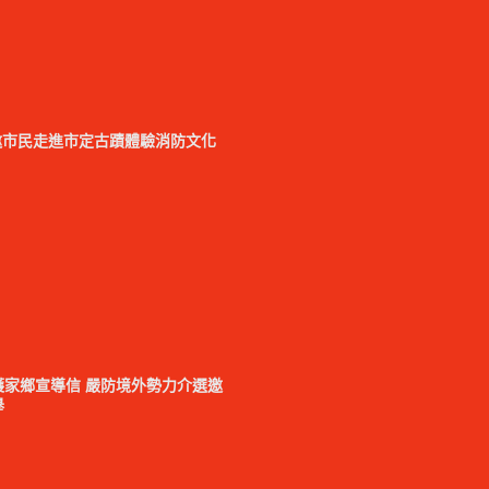
邀市民走進市定古蹟體驗消防文化
家鄉宣導信 嚴防境外勢力介選邀
舉