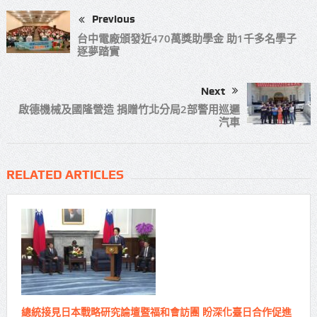
Previous
台中電廠頒發近470萬獎助學金 助1千多名學子
逐夢踏實
Next
啟德機械及國隆營造 捐贈竹北分局2部警用巡邏
汽車
RELATED ARTICLES
總統接見日本戰略研究論壇暨福和會訪團 盼深化臺日合作促進