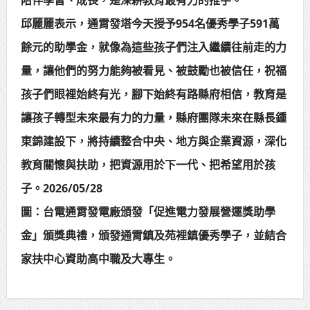
邱麗麗表示，通霄發塔今天授予954名優秀學子591萬
餘元的助學金，就像為這些孩子們注入繼續往前走的力
量，讓他們的努力能夠被看見、被鼓勵也被信任，祝福
孩子們眼裡始終有光，腳下始終有路縣府相信，教育是
讓孩子轉型未來最有力的力量，縣府團隊未來在縣長鍾
東錦建設下，將持續整合中央、地方與企業資源，深化
教育關懷與扶助，把資源用於下一代、把希望用於孩
子。2026/05/28
圖：台電通霄發電廠頒發「促進電力發展營運獎助學
金」頒獎典禮，頒發通霄鎮及苑裡鎮優秀學子，並結合
家扶中心資助高中職及大專生。