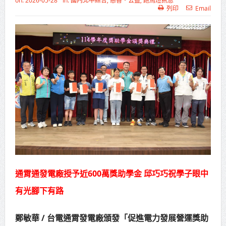
on:
2026-05-28
In:
國內北中綜合
,
慈善‧公益
,
跑馬燈訊息
列印
Email
苗栗地檢署檢察長遞交守護家鄉宣
導信 嚴防境外勢力介選邀請村里長一
齊維繫公平選舉
彰化聯合捐贈4輛高規格救護車 首配
全自動電動擔架床
美濃稻米品質競賽開跑 高雄147論
壇揭開好飯祕密、飄米香
蔣萬安指示各單位提前完成海豚颱
風各項防災準備工作
通霄通發電廠授予近600萬獎助學金 邱巧巧祝學子眼中
新北行動治理 侯友宜督導基層建設
有光腳下有路
推動瑞芳礦業文化保存 打造山海觀光
鄭敏華 / 台電通霄發電廠頒發「促進電力發展營運獎助
新品牌