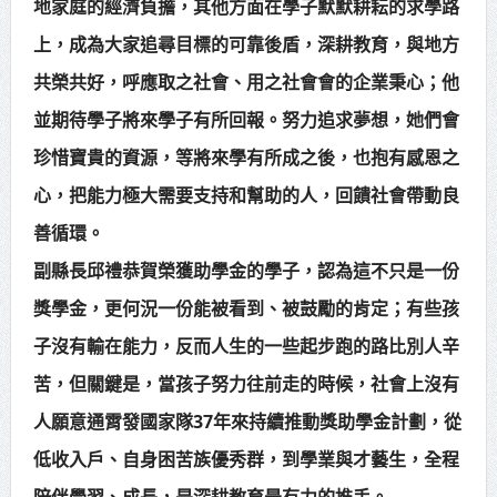
地家庭的經濟負擔，其他方面在學子默默耕耘的求學路
上，成為大家追尋目標的可靠後盾，深耕教育，與地方
共榮共好，呼應取之社會、用之社會會的企業秉心；他
並期待學子將來學子有所回報。努力追求夢想，她們會
珍惜寶貴的資源，等將來學有所成之後，也抱有感恩之
心，把能力極大需要支持和幫助的人，回饋社會帶動良
善循環。
副縣長邱禮恭賀榮獲助學金的學子，認為這不只是一份
獎學金，更何況一份能被看到、被鼓勵的肯定；有些孩
子沒有輸在能力，反而人生的一些起步跑的路比別人辛
苦，但關鍵是，當孩子努力往前走的時候，社會上沒有
人願意通霄發國家隊37年來持續推動獎助學金計劃，從
低收入戶、自身困苦族優秀群，到學業與才藝生，全程
陪伴學習、成長，是深耕教育最有力的推手。