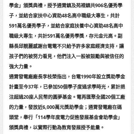
學金」頒獎典禮，授予通霄鎮及苑裡鎮共906名優秀學
中壢三教紫雲宮捐贈救護車 挹注桃
子，並結合家扶中心資助48名高中職級大專生，共計
消救護量能
591萬名優秀學子，並結合家庭扶養中心資助48名高中
總統接見日本戰略研究論壇暨福和
職級大專生，共計591萬名優秀學獎，存元金元高。副
會訪團 盼深化臺日合作促進印太和平
縣長邱靚麗感謝台電電不只給予許多家庭經濟支持，讓
繁榮
孩子們的被努力看見，他們注入一股被鼓勵與被信任的
強大力量。
通霄發電廠廠長李枝榮指出，台電1990年設立獎助學金
計畫至今37年，已參加50個學子度過求學時光，累計挹
注超過20座人民幣的圓夢基金。電再匯聚全國20個工廠
的力量，發放近6,000萬元獎助學金；通霄發電廠在碼
頭堂，舉行「114學年度電力促進發展基金會助學金」
頒獎典禮，以實際行動為教育發展授予能量。