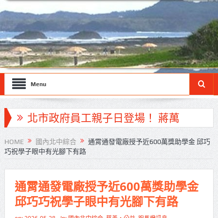
Menu
北市政府員工親子日登場！ 蔣萬
安：亮眼市政榮譽歸功每一位同仁
HOME
國內北中綜合
通霄通發電廠授予近600萬獎助學金 邱巧
巧祝學子眼中有光腳下有路
工研院推出「畜牧場保全機器人」
守護農場安全
通霄通發電廠授予近600萬獎助學金
竹市消防博物館1樓開館 邀市民走進
邱巧巧祝學子眼中有光腳下有路
市定古蹟體驗消防文化