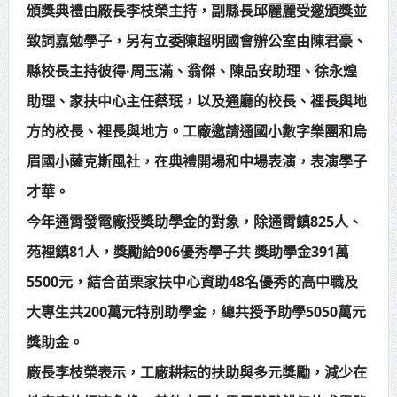
頒獎典禮由廠長李枝榮主持，副縣長邱麗麗受邀頒獎並
致詞嘉勉學子，另有立委陳超明國會辦公室由陳君豪、
縣校長主持彼得·周玉滿、翁傑、陳品安助理、徐永煌
助理、家扶中心主任蔡珉，以及通廳的校長、裡長與地
方的校長、裡長與地方。工廠邀請通國小數字樂團和烏
眉國小薩克斯風社，在典禮開場和中場表演，表演學子
才華。
今年通霄發電廠授獎助學金的對象，除通霄鎮825人、
苑裡鎮81人，獎勵給906優秀學子共 獎助學金391萬
5500元，結合苗栗家扶中心資助48名優秀的高中職及
大專生共200萬元特別助學金，總共授予助學5050萬元
獎助金。
廠長李枝榮表示，工廠耕耘的扶助與多元獎勵，減少在