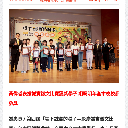
on:
2026-06-01
In:
跑馬燈訊息
,
高屏雲嘉南
列印
Email
高齡健康產業博覽會8/7盛大登場 新
北形象館亮相
打鐵厝北側產業園區產業設施公共
動土創造千個就業機會
高雄「三民運動中心」市長陳其
邁、運動部長李洋各界貴賓共同揭幕
高雄東照山關帝廟全國國中小學書
法比賽 圓滿落幕
賴清德總統主持將官晉任 期勉精進
黃偉哲表揚誠實徵文比賽獲獎學子 期盼明年全市校校都
參與
不對稱戰力
蔣萬安再拋出「倒閣說」 喊推陳其
謝惠貞 / 第四屆「埋下誠實的種子—永慶誠實徵文比
邁組閣