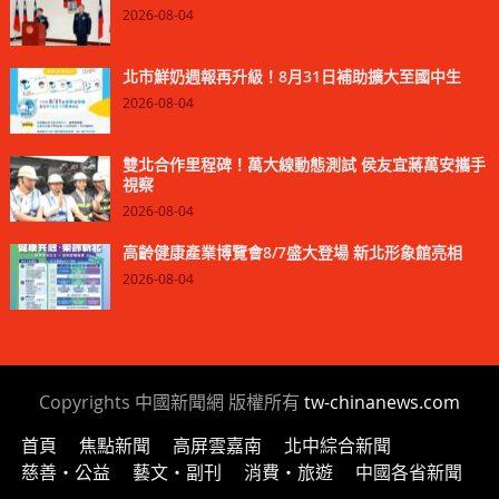
2026-08-04
北市鮮奶週報再升級！8月31日補助擴大至國中生
2026-08-04
雙北合作里程碑！萬大線動態測試 侯友宜蔣萬安攜手
視察
2026-08-04
高齡健康產業博覽會8/7盛大登場 新北形象館亮相
2026-08-04
Copyrights 中國新聞網 版權所有
tw-chinanews.com
首頁
焦點新聞
高屏雲嘉南
北中綜合新聞
慈善‧公益
藝文‧副刊
消費‧旅遊
中國各省新聞