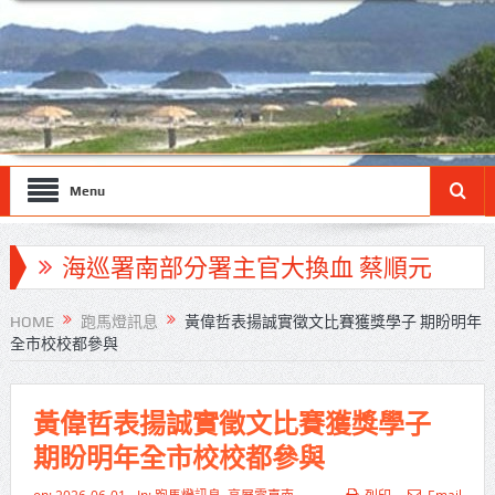
Menu
海巡署南部分署主官大換血 蔡順元
勉提升巡防戰力
HOME
跑馬燈訊息
黃偉哲表揚誠實徵文比賽獲獎學子 期盼明年
全市校校都參與
北市鮮奶週報再升級！8月31日補助
擴大至國中生
黃偉哲表揚誠實徵文比賽獲獎學子
雙北合作里程碑！萬大線動態測試
期盼明年全市校校都參與
侯友宜蔣萬安攜手視察