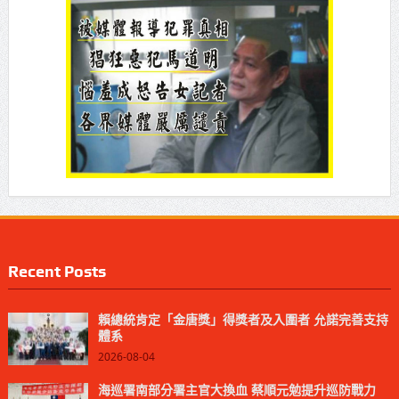
Recent Posts
賴總統肯定「金唐獎」得獎者及入圍者 允諾完善支持
體系
2026-08-04
海巡署南部分署主官大換血 蔡順元勉提升巡防戰力