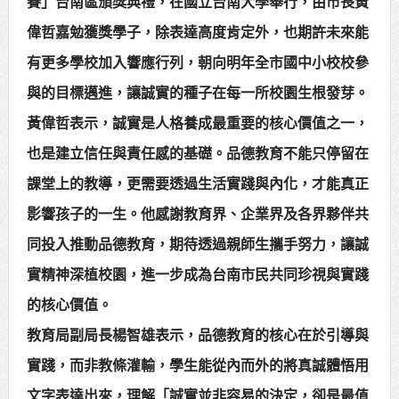
賽」台南區頒獎典禮，在國立台南大學舉行，由市長黃
賴總統肯定「金唐獎」得獎者及入
偉哲嘉勉獲獎學子，除表達高度肯定外，也期許未來能
圍者 允諾完善支持體系
有更多學校加入響應行列，朝向明年全市國中小校校參
與的目標邁進，讓誠實的種子在每一所校園生根發芽。
黃偉哲表示，誠實是人格養成最重要的核心價值之一，
也是建立信任與責任感的基礎。品德教育不能只停留在
課堂上的教導，更需要透過生活實踐與內化，才能真正
影響孩子的一生。他感謝教育界、企業界及各界夥伴共
同投入推動品德教育，期待透過親師生攜手努力，讓誠
實精神深植校園，進一步成為台南市民共同珍視與實踐
的核心價值。
教育局副局長楊智雄表示，品德教育的核心在於引導與
實踐，而非教條灌輸，學生能從內而外的將真誠體悟用
文字表達出來，理解「誠實並非容易的決定，卻是最值