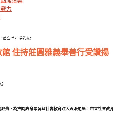
 圓滿落幕
稱戰力
閣
雅義舉善行受讚揚
館 住持莊圓雅義舉善行受讚揚
贊助經費，為推動終身學習與社會教育注入溫暖能量，市立社會教