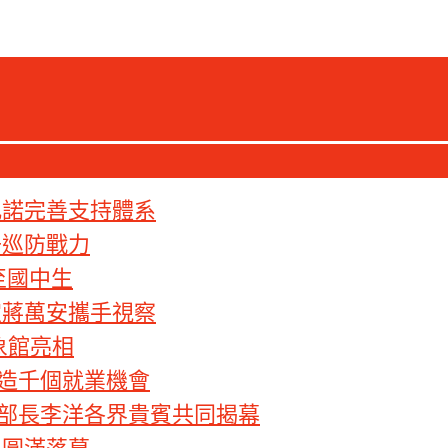
允諾完善支持體系
升巡防戰力
至國中生
宜蔣萬安攜手視察
象館亮相
造千個就業機會
部長李洋各界貴賓共同揭幕