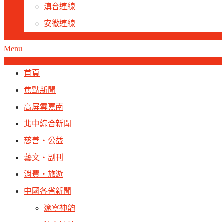
滇台連線
安徽連線
Menu
首頁
焦點新聞
高屏雲嘉南
北中綜合新聞
慈善‧公益
藝文‧副刊
消費‧旅遊
中國各省新聞
遼寧神韵