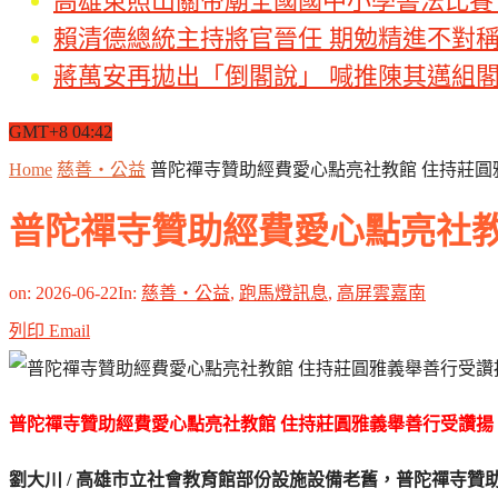
高雄東照山關帝廟全國國中小學書法比賽
賴清德總統主持將官晉任 期勉精進不對
蔣萬安再拋出「倒閣說」 喊推陳其邁組
GMT+8 04:42
Home
慈善‧公益
普陀禪寺贊助經費愛心點亮社教館 住持莊圓
普陀禪寺贊助經費愛心點亮社教
on:
2026-06-22
In:
慈善‧公益
,
跑馬燈訊息
,
高屏雲嘉南
列印
Email
普陀禪寺贊助經費愛心點亮社教館 住持莊圓雅義舉善行受讚揚
劉大川 / 高雄市立社會教育館部份設施設備老舊，普陀禪寺