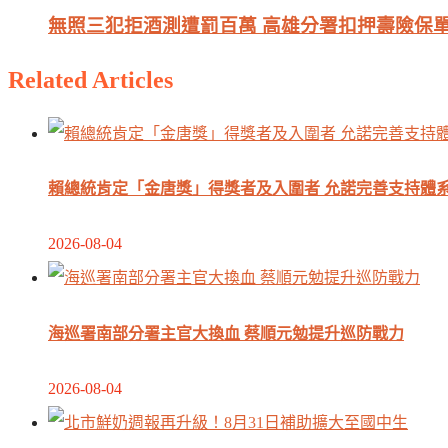
無照三犯拒酒測遭罰百萬 高雄分署扣押壽險保單
Related Articles
賴總統肯定「金唐獎」得獎者及入圍者 允諾完善支持體
2026-08-04
海巡署南部分署主官大換血 蔡順元勉提升巡防戰力
2026-08-04