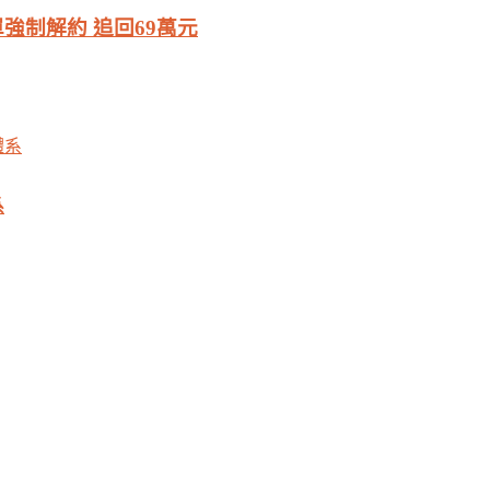
強制解約 追回69萬元
系