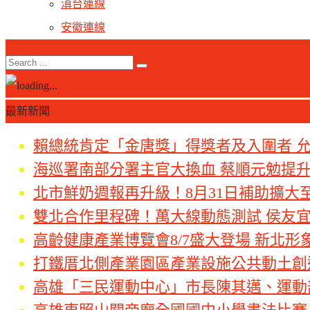
滇台連線
安徽連線
最新新聞
賴總統肯定「金唐獎」得獎者及入圍者 
海巡署南部分署主官大換血 蔡順元勉提
北市鮮奶週報再升級！8月31日補助擴大
雙北合作里程碑！萬大線動態測試 侯友
高齡健康產業博覽會8/7盛大登場 新北形
打鐵厝北側產業園區產業設施公共動土創
高雄「三民運動中心」市長陳其邁、運動