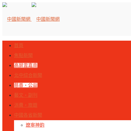
首頁
焦點新聞
高屏雲嘉南
北中綜合新聞
慈善‧公益
藝文‧副刊
消費‧旅遊
中國各省新聞
遼寧神韵