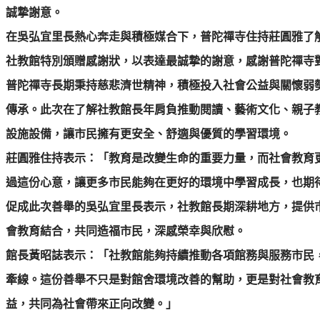
誠摯謝意。
在吳弘宜里長熱心奔走與積極媒合下，普陀禪寺住持莊圓雅了
社教館特別頒贈感謝狀，以表達最誠摯的謝意，感謝普陀禪寺
普陀禪寺長期秉持慈悲濟世精神，積極投入社會公益與關懷弱
傳承。此次在了解社教館長年肩負推動閱讀、藝術文化、親子
設施設備，讓市民擁有更安全、舒適與優質的學習環境。
莊圓雅住持表示：「教育是改變生命的重要力量，而社會教育
過這份心意，讓更多市民能夠在更好的環境中學習成長，也期
促成此次善舉的吳弘宜里長表示，社教館長期深耕地方，提供
會教育結合，共同造福市民，深感榮幸與欣慰。
館長黃昭誌表示：「社教館能夠持續推動各項館務與服務市民
牽線。這份善舉不只是對館舍環境改善的幫助，更是對社會教
益，共同為社會帶來正向改變。」