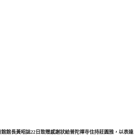
育館館長黃昭誌22日致贈感謝狀給普陀禪寺住持莊圓雅，以表達