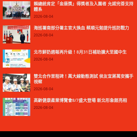
賴總統肯定「金唐獎」得獎者及入圍者 允諾完善支持
體系
2026-08-04
海巡署南部分署主官大換血 蔡順元勉提升巡防戰力
2026-08-04
北市鮮奶週報再升級！8月31日補助擴大至國中生
2026-08-04
雙北合作里程碑！萬大線動態測試 侯友宜蔣萬安攜手
視察
2026-08-04
高齡健康產業博覽會8/7盛大登場 新北形象館亮相
2026-08-04