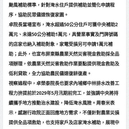
颱風補助標準，針對淹水住戶提供補助並簡化申請程
賴總統肯定「金唐獎」得獎者及入
序，協助民眾儘速恢復家園。
圍者 允諾完善支持體系
卓院長當場宣布，淹水超過50公分住戶可獲中央補助2
萬元、未達50公分補助1萬元，具營業事實及門牌號碼
的店家也納入補助對象，家電受損另可申請1萬元補
助；此外，也宣布屏東縣農業天然災害現金救助採全品
項辦理，依農業天然災害救助作業要點提供現金救助及
低利貸款，全力協助農民儘速復耕復產。
視察過程中，卓榮泰院長也要求內埔鄉中林排水改善工
程力拚提前於2029年5月汛期前完工，並強調中央將持
續攜手地方推動治水建設，降低淹水風險。周春米表
示，感謝行政院正面回應地方需求，不僅針對農業災損
提供全品項救助，也支持家戶及店家淹水補助，展現中