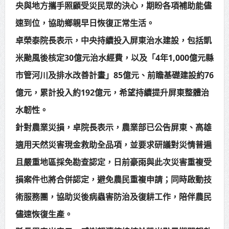
央與地方攜手照顧受災民眾的決心，期盼各項補助能儘
速到位，協助鄉親早日恢復正常生活。
卓榮泰院長表示，中央持續投入屏東治水建設，包括凱
米颱風後核定30億元治水經費，以及「4年1,000億元縣
市管河川及排水改善計畫」85億元、前瞻基礎建設約76
億元，累計投入約192億元，希望持續提升屏東整體治
水韌性。
針對農業災損，卓院長表示，農業部已公告屏東、高雄
適用天然災害現金救助全品項，並要求研議對災情普遍
且嚴重地區採免勘查認定，日前豪雨與此次災害重複受
損案件也將合併認定，避免農民重複申請；同時啟動技
術服務團，協助災後病蟲害防治及復耕工作，陪伴農民
儘速恢復生產。