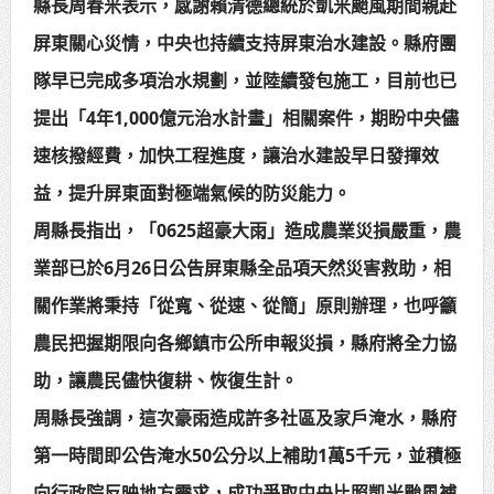
縣長周春米表示，感謝賴清德總統於凱米颱風期間親赴
屏東關心災情，中央也持續支持屏東治水建設。縣府團
隊早已完成多項治水規劃，並陸續發包施工，目前也已
提出「4年1,000億元治水計畫」相關案件，期盼中央儘
速核撥經費，加快工程進度，讓治水建設早日發揮效
益，提升屏東面對極端氣候的防災能力。
周縣長指出，「0625超豪大雨」造成農業災損嚴重，農
業部已於6月26日公告屏東縣全品項天然災害救助，相
關作業將秉持「從寬、從速、從簡」原則辦理，也呼籲
農民把握期限向各鄉鎮市公所申報災損，縣府將全力協
助，讓農民儘快復耕、恢復生計。
周縣長強調，這次豪雨造成許多社區及家戶淹水，縣府
第一時間即公告淹水50公分以上補助1萬5千元，並積極
向行政院反映地方需求，成功爭取中央比照凱米颱風補