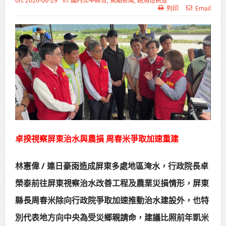
on:
2026-06-29
In:
國內北中綜合
,
焦點新聞
,
跑馬燈訊息
列印
Email
高齡健康產業博覽會8/7盛大登場 新
北形象館亮相
打鐵厝北側產業園區產業設施公共
動土創造千個就業機會
高雄「三民運動中心」市長陳其
邁、運動部長李洋各界貴賓共同揭幕
高雄東照山關帝廟全國國中小學書
卓揆視察屏東治水與農損 周春米爭取加速重建
法比賽 圓滿落幕
賴清德總統主持將官晉任 期勉精進
林憲偉 / 連日豪雨造成屏東多處地區淹水，行政院長卓
不對稱戰力
榮泰前往屏東視察治水改善工程及農業災損情形，屏東
縣長周春米除向行政院爭取加速推動治水建設外，也特
蔣萬安再拋出「倒閣說」 喊推陳其
別代表地方向中央為受災鄉親請命，建議比照前年凱米
邁組閣