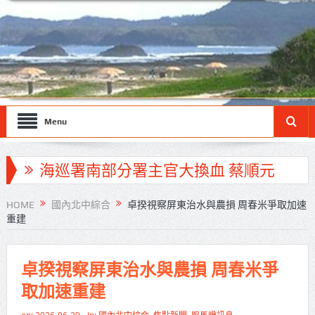
Menu
海巡署南部分署主官大換血 蔡順元
勉提升巡防戰力
HOME
國內北中綜合
卓揆視察屏東治水與農損 周春米爭取加速
重建
北市鮮奶週報再升級！8月31日補助
擴大至國中生
卓揆視察屏東治水與農損 周春米爭
雙北合作里程碑！萬大線動態測試
取加速重建
侯友宜蔣萬安攜手視察