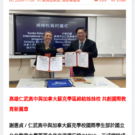
on:
2024-11-28
In:
跑馬燈訊息
,
高屏雲嘉南
列印
Email
高齡健康產業博覽會8/7盛大登場 新
北形象館亮相
打鐵厝北側產業園區產業設施公共
動土創造千個就業機會
高雄「三民運動中心」市長陳其
邁、運動部長李洋各界貴賓共同揭幕
高雄東照山關帝廟全國國中小學書
法比賽 圓滿落幕
賴清德總統主持將官晉任 期勉精進
高雄仁武高中與加拿大蘇克學區締結姊妹校 共創國際教
育新篇章
不對稱戰力
蔣萬安再拋出「倒閣說」 喊推陳其
謝惠貞 / 仁武高中與加拿大蘇克學校國際學生部於國立
邁組閣