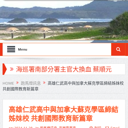
Menu
海巡署南部分署主官大換血 蔡順元
勉提升巡防戰力
HOME
跑馬燈訊息
高雄仁武高中與加拿大蘇克學區締結姊妹校
共創國際教育新篇章
北市鮮奶週報再升級！8月31日補助
擴大至國中生
高雄仁武高中與加拿大蘇克學區締結
雙北合作里程碑！萬大線動態測試
姊妹校 共創國際教育新篇章
侯友宜蔣萬安攜手視察