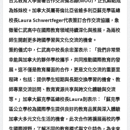
台北教育大學簽署合作交流備忘錄(MOU)，正式締結成
賴總統肯定「金唐獎」得獎者及入
為姊妹校。加拿大英屬哥倫比亞省維多利亞蘇克學區總
圍者 允諾完善支持體系
校長Laura Schwertfeger代表簽訂合作交流協議，象
徵著仁武高中在國際教育領域持續深化與推展，為兩校
師生開創更多跨國學習與文化交流的機會。
簽約儀式中，仁武高中校長余忠潔表示：「我們非常榮
幸能與加拿大的夥伴學校攜手，共同推動國際教育的發
展。這不僅是教育層面的合作，更是文化交流的重要里
程碑，包括：提供學生短期與長期交換學習的機會、教
師專業交流訪問、教育資源共享與跨文化體驗與交流
等。」加拿大蘇克學區總校長Laura則表示：「蘇克學
區公立學校為國際學生提供良好的教育品質與深入體驗
加拿大多元文化生活的機會，此次合作將擴展兩校的學
生國際視野，了解不同的教育模式與文化特色，為未來