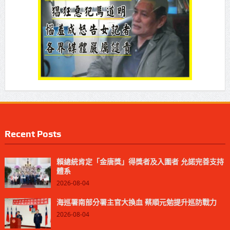
Recent Posts
賴總統肯定「金唐獎」得獎者及入圍者 允諾完善支持
體系
2026-08-04
海巡署南部分署主官大換血 蔡順元勉提升巡防戰力
2026-08-04