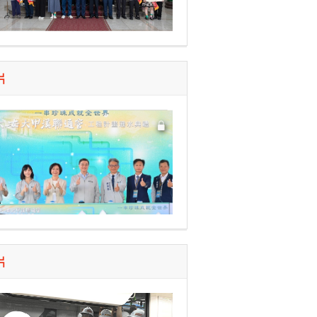
片
體系
片