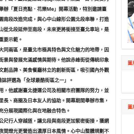
舉辦「夏日亮點．花樂Me」開幕活動，特別邀請臺
園南段改造完成，與心中山線形公園北段串聯，打造
山從北段延伸至南段，未來更將銜接至臺北車站，是
重要示範。
大同兩區，是臺北市極具特色與文化魅力的地帶，因
街景與發展充滿感情與期待。他說赤峰街從傳統印象
圖
文創品牌、美食餐廳林立的創新街區，吸引國內外觀
t》雜誌評選為「全球最酷街區之一」。
用，他感謝臺北捷運公司及相關市府團隊的努力，並
里長、商圈及日本友人的協助。開幕期間舉辦市集，
圖
，充分展現國際化與在地融合特色。
公尺行人穿越道，讓北段與南段更加緊密銜接，獲網
夜間燈光更營造出濃厚日本風情。心中山整體規劃不