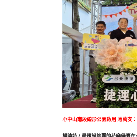
高雄東
賴清德
蔣萬安
賴總統
心中山南段線形公園啟用 蔣萬安
楊曉詩 / 最繽紛絢麗的花樂舞臺