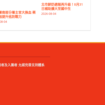
北市鮮奶週報再升級！8月31
日補助擴大至國中生
署南部分署主官大換血 蔡
2026-08-04
勉提升巡防戰力
08-04
者及入圍者 允諾完善支持體系