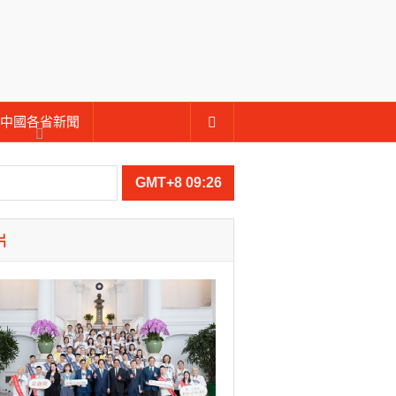
中國各省新聞
GMT+8 09:26
片
視察
會
貴賓共同