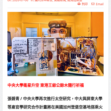
on:
2026-07-06
In:
國內北中綜合
,
焦點新聞
,
跑馬燈訊息
列印
Email
高齡健康產業博覽會8/7盛大登場 新
北形象館亮相
打鐵厝北側產業園區產業設施公共
動土創造千個就業機會
高雄「三民運動中心」市長陳其
邁、運動部長李洋各界貴賓共同揭幕
高雄東照山關帝廟全國國中小學書
法比賽 圓滿落幕
賴清德總統主持將官晉任 期勉精進
中央大學衛星升空 東港王爺公餘木隨行祈福
不對稱戰力
張碧青 / 中央大學再次進行太空研究，中大與屏東大學
蔣萬安再拋出「倒閣說」 喊推陳其
等產官學研究合作計畫將在美國加州登堡空基地搭乘火
邁組閣