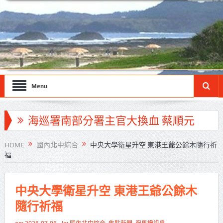
Menu
海巡署南部分署主官大換血 蔡順元
勉提升巡防戰力
HOME
國內北中綜合
中央大學衛星升空 東港王爺公餘木隨行祈
福
北市鮮奶週報再升級！8月31日補助
擴大至國中生
中央大學衛星升空 東港王爺公餘木
雙北合作里程碑！萬大線動態測試
隨行祈福
侯友宜蔣萬安攜手視察