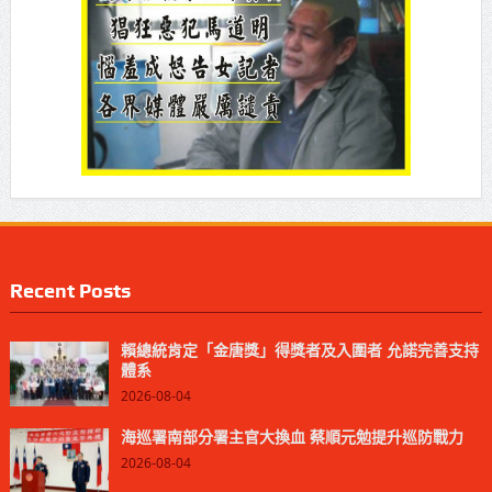
Recent Posts
賴總統肯定「金唐獎」得獎者及入圍者 允諾完善支持
體系
2026-08-04
海巡署南部分署主官大換血 蔡順元勉提升巡防戰力
2026-08-04