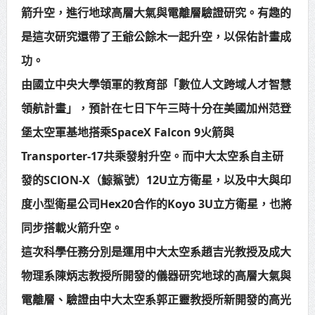
箭升空，進行地球高層大氣與電離層驗證研究。有趣的
賴總統肯定「金唐獎」得獎者及入
是這次研究還帶了王爺公餘木一起升空，以保佑計畫成
圍者 允諾完善支持體系
功。
由國立中央大學領軍的教育部「數位人文跨域人才智慧
領航計畫」，預計在七日下午三時十分在美國加州范登
堡太空軍基地搭乘SpaceX Falcon 9火箭與
Transporter-17共乘發射升空。而中大太空系自主研
發的SCION-X（鯨鯊號）12U立方衛星，以及中大與印
度小型衛星公司Hex20合作的Koyo 3U立方衛星，也將
同步搭載火箭升空。
這次科學任務分別是運用中大太空系趙吉光教授及成大
物理系陳炳志教授所開發的儀器研究地球的高層大氣與
電離層、驗證由中大太空系郭正靈教授所新開發的高光