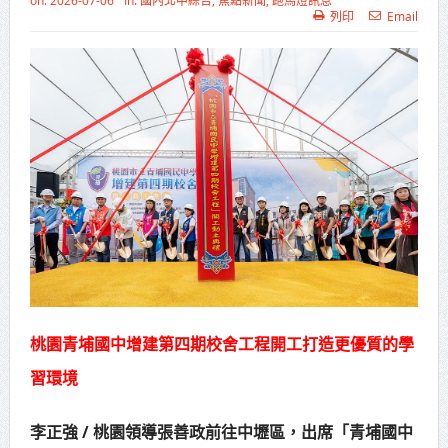
on:
2026-07-06
In:
國內北中綜合
,
焦點新聞
,
跑馬燈訊息
列印
Email
高齡健康產業博覽會8/7盛大登場 新
北形象館亮相
打鐵厝北側產業園區產業設施公共
動土創造千個就業機會
高雄「三民運動中心」市長陳其
邁、運動部長李洋各界貴賓共同揭幕
高雄東照山關帝廟全國國中小學書
法比賽 圓滿落幕
賴清德總統主持將官晉任 期勉精進
桃園青埔國中增建第四期校舍工程開工打造更優質的學
不對稱戰力
習環境
蔣萬安再拋出「倒閣說」 喊推陳其
李正強 / 桃園領導張善政前往中壢區，出席「青埔國中
邁組閣