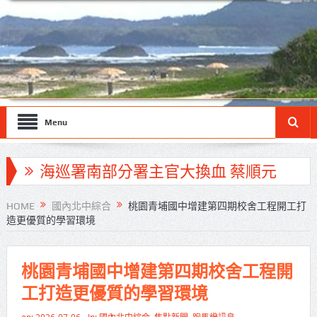
Menu
海巡署南部分署主官大換血 蔡順元
勉提升巡防戰力
HOME
國內北中綜合
桃園青埔國中增建第四期校舍工程開工打
造更優質的學習環境
北市鮮奶週報再升級！8月31日補助
擴大至國中生
桃園青埔國中增建第四期校舍工程開
雙北合作里程碑！萬大線動態測試
工打造更優質的學習環境
侯友宜蔣萬安攜手視察