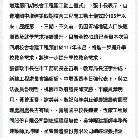
增建第四期校舍工程開工動土儀式」。張市長表示，自
賴總統肯定「金唐獎」得獎者及入
青埔國中增建第四期校舍工程開工動土儀式於105年以
圍者 允諾完善支持體系
來，歷經第二、三期，不久前，仍因青埔地區人口快速
增長及就學需求持續攀升，目前全校42班已全員本次第
四期校舍增建工程預計於117年末呂，將進一步提升學
校教育需求，將進一步提升學校教育需求。
張善政市長在市工務局長在宙斯、教育局長汪宇仲成、
新建工程處長會議紹紹、中壢區長李日強代表下，與立
法委員魯明哲、桃園市政府議長邱奕勝、市議員葉明
月、黃曾玉吾、謝美英、遊記和尊崇丘部農達農奭園管
理處副處長古有順、、青埔國中校長鐘豐、恆康工程顧
問股份有限公司副總經理程旭佐、吳坤曜建築師事務所
建築師吳坤曜、呈豐營造股份有限公司總經理張指溫