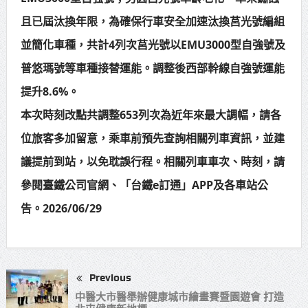
且已屆汰換年限，為確保行車安全加速汰換莒光號編組
並簡化車種，共計4列次莒光號以EMU3000型自強號及
普悠瑪號等車種接替運能。調整後西部幹線自強號運能
提升8.6%。
本次時刻改點共調整653列次為近年來最大調幅，請各
位旅客多加留意，乘車前預先查詢相關列車資訊，並建
議提前到站，以免耽誤行程。相關列車車次、時刻，請
參閱臺鐵公司官網、「台鐵e訂通」APP及各車站公
告。2026/06/29
Previous
中醫大市醫舉辦健康城市繪畫賽暨園遊會 打造