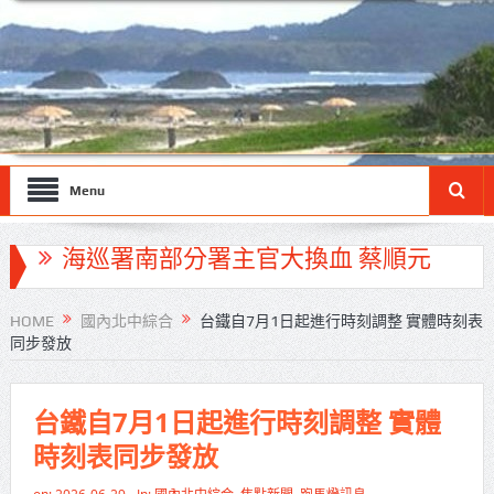
Menu
北市鮮奶週報再升級！8月31日補助
擴大至國中生
HOME
國內北中綜合
台鐵自7月1日起進行時刻調整 實體時刻表
同步發放
雙北合作里程碑！萬大線動態測試
侯友宜蔣萬安攜手視察
台鐵自7月1日起進行時刻調整 實體
高齡健康產業博覽會8/7盛大登場 新
時刻表同步發放
北形象館亮相