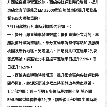
升西線直達車營運效能、西線尖峰通勤時段增班、提升
海巡署南部分署主官大換血 蔡順元
東線北宜間運能及EMU3000型自強號車隊提升服務品
勉提升巡防戰力
質為四大調整重點。
7月1日起進行列車時刻調整內容如下：
一、提升西線直達車營運效能：優化直達班次時刻、車
廂設備升級調整編組、部分直達車調整停靠站加強服務
桃園及新竹地區。另逢週六、日增開北中直達車2列次
普悠瑪號，調整後北中直達車運能平日提升7.9%，假
日提升16.9%。
二、西線尖峰通勤時段增班：提升都會區內尖峰通勤時
間帶運能，縮短班距減少候車時間與改善乘車品質。
1.北部地區：週一至週五尖峰時段增開七堵-埔心間
EMU900型區間快車2列次，調整後北部地區尖峰時段