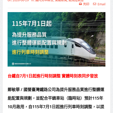
on:
2026-06-29
In:
國內北中綜合
,
焦點新聞
,
跑馬燈訊息
列印
Email
打鐵厝北側產業園區產業設施公共
動土創造千個就業機會
高雄「三民運動中心」市長陳其
邁、運動部長李洋各界貴賓共同揭幕
高雄東照山關帝廟全國國中小學書
法比賽 圓滿落幕
賴清德總統主持將官晉任 期勉精進
不對稱戰力
台鐵自7月1日起進行時刻調整 實體時刻表同步發放
蔣萬安再拋出「倒閣說」 喊推陳其
鄭敏華 / 國營臺灣鐵路公司為提升服務品質進行整體運
邁組閣
能配置與規劃，並配合平鎮車站（臨時站）預計115年
賴總統肯定「金唐獎」得獎者及入
10月啟用，自115年7月1日起進行列車時刻調整，以提
圍者 允諾完善支持體系