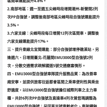
區間車運能提升4.8%。
2.南部地區：週一至週五尖峰時段增開潮州-新營間2列
次PP自強號，調整後南部地區尖峰時段自強號運能提升
3.5%。
3.六家支線：尖峰時段每日增開12列次區間車，調整後
六家支線運能提升17%。
三、提升東線北宜間運能：部分自強號增停礁溪站，另
逢週六、日增開臺北-花蓮間EMU3000型自強號2列
次，分散交通需求疏解國道5號交通壅塞情形。
四、EMU3000型自強號車隊提升服務品質：為改善車
廂安寧，並提供旅客往返都會區間之乘車便利性與乘坐
舒適度，以EMU3000型自強號擔任城際列車之主力車
種，共計6列次PP自強號及直達車4列次普悠瑪調整為
EMU3000型自強號；另因莒光號車齡老化、車架鏽蝕